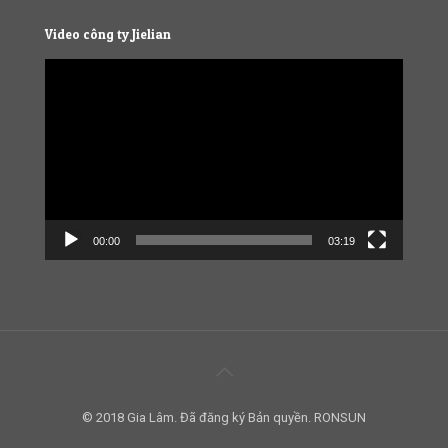
Video công ty Jielian
Video
Player
00:00
03:19
© 2018 Gia Lâm. Đã đăng ký Bản quyền. RONSUN