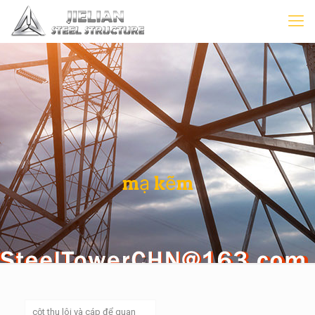
mạ kẽm
cột thu lôi và cáp để quan