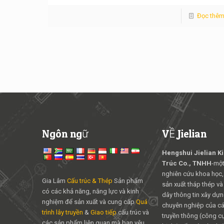
Đọc thê
Ngôn ngữ
VỀ Jielian
Hengshui Jielian K
Trúc Co., TNHH
-một
nghiên cứu khoa học,
Gia Lâm
Cấu trúc & Thép
Sản phẩm
sản xuất tháp thép và
có các khả năng, năng lực và kinh
dây thông tin xây dựng
nghiệm để sản xuất và cung cấp
Quá
chuyên nghiệp của các
trình lây truyền
&
Giao tiếp
cấu trúc và
truyền thông (công cụ 
các sản phẩm liên quan mà bạn yêu