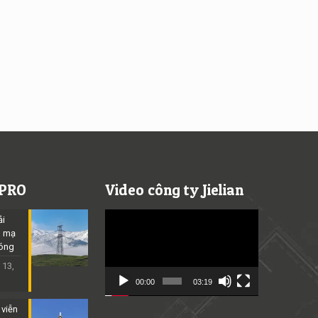
 PRO
Video công ty Jielian
Video
ải
Player
p mạ
óng
 13,
00:00
03:19
 viễn