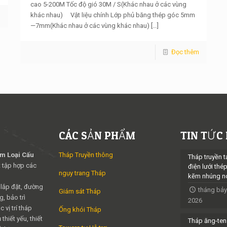
cao 5-200M Tốc độ gió 30M / S(Khác nhau ở các vùng
khác nhau) Vật liệu chính Lớp phủ băng thép góc 5mm
m
—7mm(Khác nhau ở các vùng khác nhau)
[…]
Đọc thêm
CÁC SẢN PHẨM
TIN TỨC
im Loại Cấu
Tháp Truyền thông
Tháp truyền t
 tập hợp các
điện lưới thé
ngụy trang Tháp
kẽm nhúng n
 lắp đặt, đường
tháng bảy
Giám sát Tháp
, bảo trì
2026
 vị trí tháp
Ống khói Tháp
thiết yếu, thiết
Tháp ăng-ten