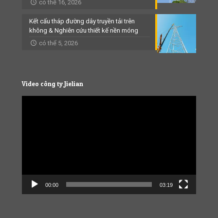
có thể 16, 2026
Kết cấu tháp đường dây truyền tải trên
không & Nghiên cứu thiết kế nền móng
có thể 5, 2026
Video công ty Jielian
Video
Player
00:00
03:19