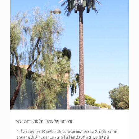
พรางทาวเวอร์ทาวเวอร์เสาอากาศ
1. โครงสร้างรูปร่างที่ละเอียดอ่อนและสวยงาม 2. เสถียรภาพ
รากฐานที่แข็งแกร่งและเทคโนโลยีที่สูงขึ้น 3. มูลนิธิที่มี