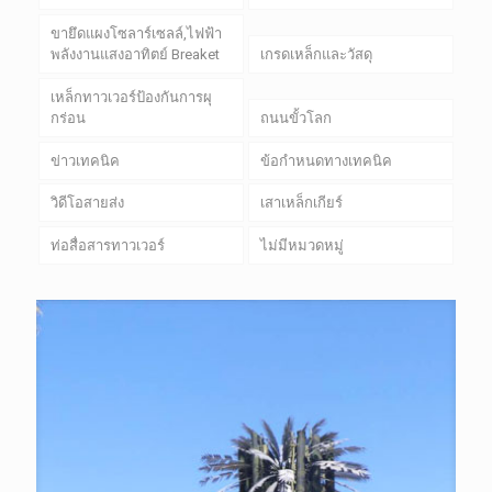
ขายึดแผงโซลาร์เซลล์,ไฟฟ้า
พลังงานแสงอาทิตย์ Breaket
เกรดเหล็กและวัสดุ
เหล็กทาวเวอร์ป้องกันการผุ
กร่อน
ถนนขั้วโลก
ข่าวเทคนิค
ข้อกำหนดทางเทคนิค
วิดีโอสายส่ง
เสาเหล็กเกียร์
ท่อสื่อสารทาวเวอร์
ไม่มีหมวดหมู่