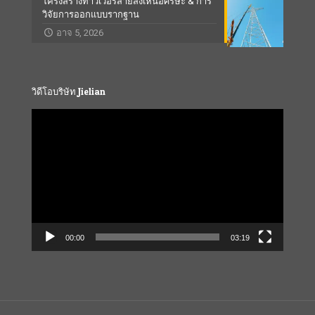
โครงสร้างทาวเวอร์สายส่งเหนือศีรษะ & การ
วิจัยการออกแบบรากฐาน
อาจ 5, 2026
วิดีโอบริษัท Jielian
Video
Player
00:00
03:19