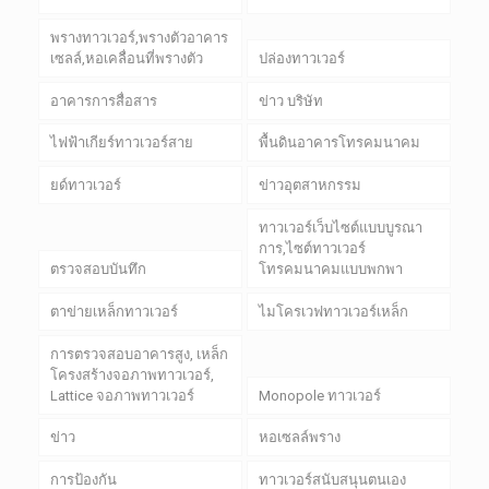
พรางทาวเวอร์,พรางตัวอาคาร
เซลล์,หอเคลื่อนที่พรางตัว
ปล่องทาวเวอร์
อาคารการสื่อสาร
ข่าว บริษัท
ไฟฟ้าเกียร์ทาวเวอร์สาย
พื้นดินอาคารโทรคมนาคม
ยด์ทาวเวอร์
ข่าวอุตสาหกรรม
ทาวเวอร์เว็บไซต์แบบบูรณา
การ,ไซต์ทาวเวอร์
ตรวจสอบบันทึก
โทรคมนาคมแบบพกพา
ตาข่ายเหล็กทาวเวอร์
ไมโครเวฟทาวเวอร์เหล็ก
การตรวจสอบอาคารสูง, เหล็ก
โครงสร้างจอภาพทาวเวอร์,
Lattice จอภาพทาวเวอร์
Monopole ทาวเวอร์
ข่าว
หอเซลล์พราง
การป้องกัน
ทาวเวอร์สนับสนุนตนเอง