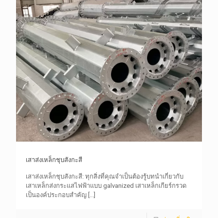
เสาส่งเหล็กชุบสังกะสี
เสาส่งเหล็กชุบสังกะสี: ทุกสิ่งที่คุณจำเป็นต้องรู้บทนำเกี่ยวกับ
เสาเหล็กส่งกระแสไฟฟ้าแบบ galvanized เสาเหล็กเกียร์กรวด
เป็นองค์ประกอบสำคัญ
[...]