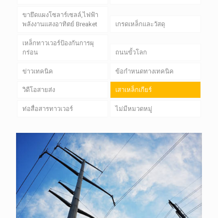
ขายึดแผงโซลาร์เซลล์,ไฟฟ้า
พลังงานแสงอาทิตย์ Breaket
เกรดเหล็กและวัสดุ
เหล็กทาวเวอร์ป้องกันการผุ
กร่อน
ถนนขั้วโลก
ข่าวเทคนิค
ข้อกำหนดทางเทคนิค
วิดีโอสายส่ง
เสาเหล็กเกียร์
ท่อสื่อสารทาวเวอร์
ไม่มีหมวดหมู่