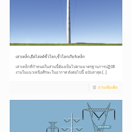
เสาเหล็ก,ยืดไสลด์ขั้วโลก,ขั้วโลกเกียร์เหล็ก
เสาเหล็กที่กำหนดในส่วนนี้ต้องเป็นไปตามมาตรฐานการปฏิบัติ
งานในแนวเหนือศีรษะในอากาศ ดังต่อไปนี้ ฉบับล่าสุด
[...]
อ่านเพิ่มเติม