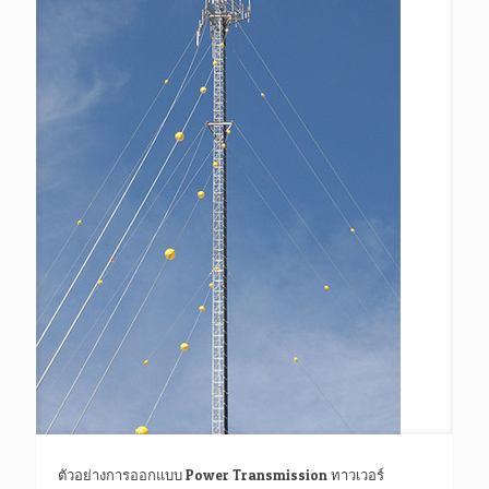
ตัวอย่างการออกแบบ Power Transmission ทาวเวอร์