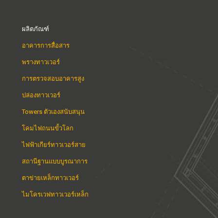
ผลิตภัณฑ์
อาคารการสื่อสาร
พรางทาวเวอร์
การตรวจสอบอาคารสูง
ปล่องทาวเวอร์
Towers ตัวเองสนับสนุน
โคมไฟถนนขั้วโลก
ไฟฟ้าเกียร์ทาวเวอร์สาย
สถานีฐานแบบบูรณาการ
ตาข่ายเหล็กทาวเวอร์
ไมโครเวฟทาวเวอร์เหล็ก