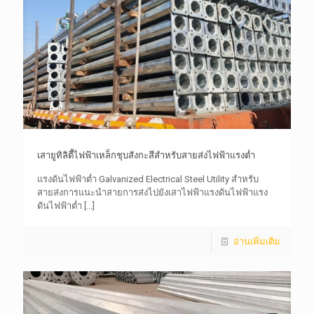
เสายูทิลิตี้ไฟฟ้าเหล็กชุบสังกะสีสำหรับสายส่งไฟฟ้าแรงต่ำ
แรงดันไฟฟ้าต่ำ Galvanized Electrical Steel Utility สำหรับ
สายส่งการแนะนำสายการส่งไปยังเสาไฟฟ้าแรงดันไฟฟ้าแรง
ดันไฟฟ้าต่ำ
[...]
อ่านเพิ่มเติม