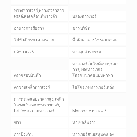
พรางทาวเวอร์,พรางตัวอาคาร
เซลล์,หอเคลื่อนที่พรางตัว
ปล่องทาวเวอร์
อาคารการสื่อสาร
ข่าว บริษัท
ไฟฟ้าเกียร์ทาวเวอร์สาย
พื้นดินอาคารโทรคมนาคม
ยด์ทาวเวอร์
ข่าวอุตสาหกรรม
ทาวเวอร์เว็บไซต์แบบบูรณา
การ,ไซต์ทาวเวอร์
ตรวจสอบบันทึก
โทรคมนาคมแบบพกพา
ตาข่ายเหล็กทาวเวอร์
ไมโครเวฟทาวเวอร์เหล็ก
การตรวจสอบอาคารสูง, เหล็ก
โครงสร้างจอภาพทาวเวอร์,
Lattice จอภาพทาวเวอร์
Monopole ทาวเวอร์
ข่าว
หอเซลล์พราง
การป้องกัน
ทาวเวอร์สนับสนุนตนเอง