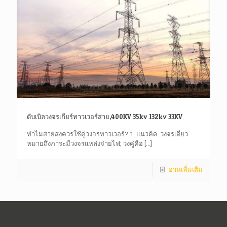
ดับเบิลวงจรเกียร์ทาวเวอร์สาย,400KV 35kv 132kv 33KV
ทำไมสายส่งควรใช้คู่วงจรทาวเวอร์? 1. แนวคิด: วงจรเดี่ยว
หมายถึงภาระมีวงจรแหล่งจ่ายไฟ; วงคู่คือ
[...]
อ่านเพิ่มเติม