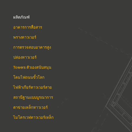
ผลิตภัณฑ์
อาคารการสื่อสาร
พรางทาวเวอร์
การตรวจสอบอาคารสูง
ปล่องทาวเวอร์
Towers ตัวเองสนับสนุน
โคมไฟถนนขั้วโลก
ไฟฟ้าเกียร์ทาวเวอร์สาย
สถานีฐานแบบบูรณาการ
ตาข่ายเหล็กทาวเวอร์
ไมโครเวฟทาวเวอร์เหล็ก