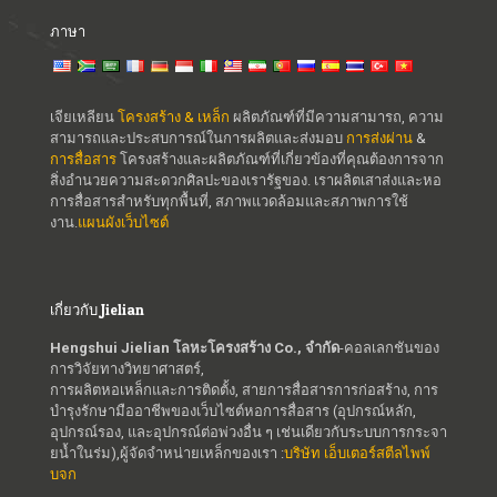
ภาษา
เจียเหลียน
โครงสร้าง & เหล็ก
ผลิตภัณฑ์ที่มีความสามารถ, ความ
สามารถและประสบการณ์ในการผลิตและส่งมอบ
การส่งผ่าน
&
การสื่อสาร
โครงสร้างและผลิตภัณฑ์ที่เกี่ยวข้องที่คุณต้องการจาก
สิ่งอำนวยความสะดวกศิลปะของเรารัฐของ. เราผลิตเสาส่งและหอ
การสื่อสารสำหรับทุกพื้นที่, สภาพแวดล้อมและสภาพการใช้
งาน.
แผนผังเว็บไซต์
เกี่ยวกับ Jielian
Hengshui Jielian โลหะโครงสร้าง Co., จำกัด
-คอลเลกชันของ
การวิจัยทางวิทยาศาสตร์,
การผลิตหอเหล็กและการติดตั้ง, สายการสื่อสารการก่อสร้าง, การ
บำรุงรักษามืออาชีพของเว็บไซต์หอการสื่อสาร (อุปกรณ์หลัก,
อุปกรณ์รอง, และอุปกรณ์ต่อพ่วงอื่น ๆ เช่นเดียวกับระบบการกระจา
ยน้ำในร่ม),ผู้จัดจำหน่ายเหล็กของเรา :
บริษัท เอ็บเตอร์สตีลไพพ์
บจก