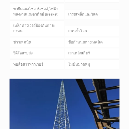
ขายึดแผงโซลาร์เซลล์,ไฟฟ้า
พลังงานแสงอาทิตย์ Breaket
เกรดเหล็กและวัสดุ
เหล็กทาวเวอร์ป้องกันการผุ
กร่อน
ถนนขั้วโลก
ข่าวเทคนิค
ข้อกำหนดทางเทคนิค
วิดีโอสายส่ง
เสาเหล็กเกียร์
ท่อสื่อสารทาวเวอร์
ไม่มีหมวดหมู่