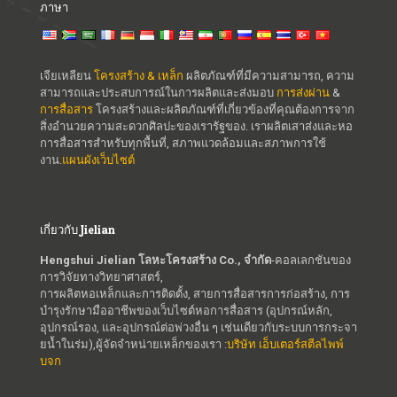
ภาษา
เจียเหลียน
โครงสร้าง & เหล็ก
ผลิตภัณฑ์ที่มีความสามารถ, ความ
สามารถและประสบการณ์ในการผลิตและส่งมอบ
การส่งผ่าน
&
การสื่อสาร
โครงสร้างและผลิตภัณฑ์ที่เกี่ยวข้องที่คุณต้องการจาก
สิ่งอำนวยความสะดวกศิลปะของเรารัฐของ. เราผลิตเสาส่งและหอ
การสื่อสารสำหรับทุกพื้นที่, สภาพแวดล้อมและสภาพการใช้
งาน.
แผนผังเว็บไซต์
เกี่ยวกับ Jielian
Hengshui Jielian โลหะโครงสร้าง Co., จำกัด
-คอลเลกชันของ
การวิจัยทางวิทยาศาสตร์,
การผลิตหอเหล็กและการติดตั้ง, สายการสื่อสารการก่อสร้าง, การ
บำรุงรักษามืออาชีพของเว็บไซต์หอการสื่อสาร (อุปกรณ์หลัก,
อุปกรณ์รอง, และอุปกรณ์ต่อพ่วงอื่น ๆ เช่นเดียวกับระบบการกระจา
ยน้ำในร่ม),ผู้จัดจำหน่ายเหล็กของเรา :
บริษัท เอ็บเตอร์สตีลไพพ์
บจก