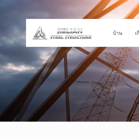
บ้าน
เก