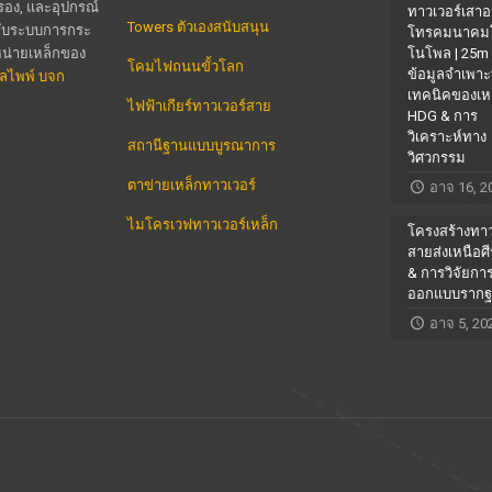
์รอง, และอุปกรณ์
ทาวเวอร์เสา
Towers ตัวเองสนับสนุน
ยวกับระบบการกระ
โทรคมนาคม
ำหน่ายเหล็กของ
โนโพล | 25m
โคมไฟถนนขั้วโลก
ข้อมูลจำเพา
ตีลไพพ์ บจก
เทคนิคของเห
ไฟฟ้าเกียร์ทาวเวอร์สาย
HDG & การ
วิเคราะห์ทาง
สถานีฐานแบบบูรณาการ
วิศวกรรม
ตาข่ายเหล็กทาวเวอร์
อาจ 16, 2
ไมโครเวฟทาวเวอร์เหล็ก
โครงสร้างทาว
สายส่งเหนือศ
& การวิจัยกา
ออกแบบราก
อาจ 5, 20