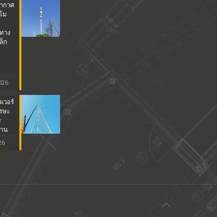
อากาศ
โม
ะทาง
ล็ก
026
เวอร์
ีรษะ
ร
ฐาน
26