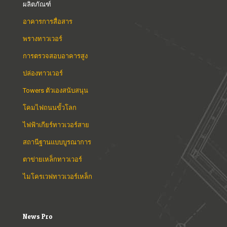
ผลิตภัณฑ์
อาคารการสื่อสาร
พรางทาวเวอร์
การตรวจสอบอาคารสูง
ปล่องทาวเวอร์
Towers ตัวเองสนับสนุน
โคมไฟถนนขั้วโลก
ไฟฟ้าเกียร์ทาวเวอร์สาย
สถานีฐานแบบบูรณาการ
ตาข่ายเหล็กทาวเวอร์
ไมโครเวฟทาวเวอร์เหล็ก
News Pro