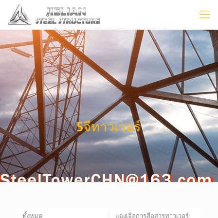
5จีทาวเวอร์
ทั้งหมด
แองเจิลการสื่อสารทาวเวอร์