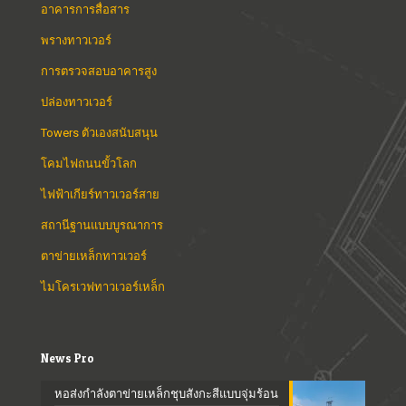
อาคารการสื่อสาร
พรางทาวเวอร์
การตรวจสอบอาคารสูง
ปล่องทาวเวอร์
Towers ตัวเองสนับสนุน
โคมไฟถนนขั้วโลก
ไฟฟ้าเกียร์ทาวเวอร์สาย
สถานีฐานแบบบูรณาการ
ตาข่ายเหล็กทาวเวอร์
ไมโครเวฟทาวเวอร์เหล็ก
News Pro
หอส่งกำลังตาข่ายเหล็กชุบสังกะสีแบบจุ่มร้อน