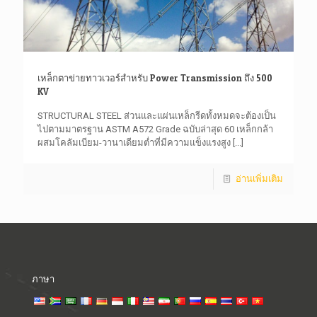
เหล็กตาข่ายทาวเวอร์สำหรับ Power Transmission ถึง 500
KV
STRUCTURAL STEEL ส่วนและแผ่นเหล็กรีดทั้งหมดจะต้องเป็น
ไปตามมาตรฐาน ASTM A572 Grade ฉบับล่าสุด 60 เหล็กกล้า
ผสมโคลัมเบียม-วานาเดียมต่ำที่มีความแข็งแรงสูง
[...]
อ่านเพิ่มเติม
ภาษา