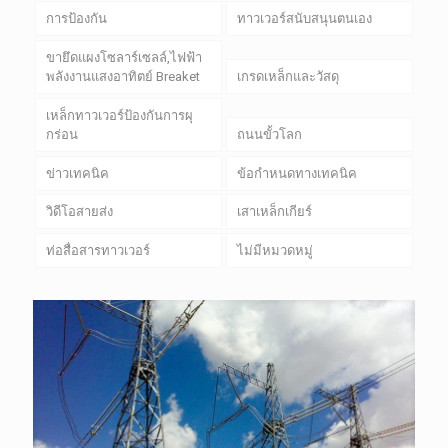
การป้องกัน
ทาวเวอร์สนับสนุนตนเอง
ขายึดแผงโซลาร์เซลล์,ไฟฟ้า
พลังงานแสงอาทิตย์ Breaket
เกรดเหล็กและวัสดุ
เหล็กทาวเวอร์ป้องกันการผุ
กร่อน
ถนนขั้วโลก
ข่าวเทคนิค
ข้อกำหนดทางเทคนิค
วิดีโอสายส่ง
เสาเหล็กเกียร์
ท่อสื่อสารทาวเวอร์
ไม่มีหมวดหมู่