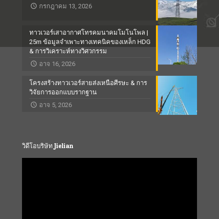
กรกฎาคม 13, 2026
ทาวเวอร์เสาอากาศโทรคมนาคมโมโนโพล |
25m ข้อมูลจำเพาะทางเทคนิคของเหล็ก HDG
& การวิเคราะห์ทางวิศวกรรม
อาจ 16, 2026
โครงสร้างทาวเวอร์สายส่งเหนือศีรษะ & การ
วิจัยการออกแบบรากฐาน
อาจ 5, 2026
วิดีโอบริษัท Jielian
Video
Player