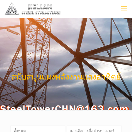
สนับสนุนแผงพลังงานแสงอาทิตย์
ทั้งหมด
แองเจิลการสื่อสารทาวเวอร์