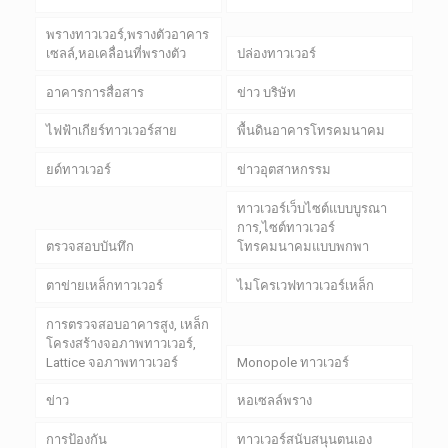
พรางทาวเวอร์,พรางตัวอาคาร
เซลล์,หอเคลื่อนที่พรางตัว
ปล่องทาวเวอร์
อาคารการสื่อสาร
ข่าว บริษัท
ไฟฟ้าเกียร์ทาวเวอร์สาย
พื้นดินอาคารโทรคมนาคม
ยด์ทาวเวอร์
ข่าวอุตสาหกรรม
ทาวเวอร์เว็บไซต์แบบบูรณา
การ,ไซต์ทาวเวอร์
ตรวจสอบบันทึก
โทรคมนาคมแบบพกพา
ตาข่ายเหล็กทาวเวอร์
ไมโครเวฟทาวเวอร์เหล็ก
การตรวจสอบอาคารสูง, เหล็ก
โครงสร้างจอภาพทาวเวอร์,
Lattice จอภาพทาวเวอร์
Monopole ทาวเวอร์
ข่าว
หอเซลล์พราง
การป้องกัน
ทาวเวอร์สนับสนุนตนเอง