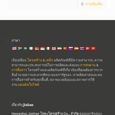
อ่านเพิ่มเติม
ภาษา
เจียเหลียน
โครงสร้าง & เหล็ก
ผลิตภัณฑ์ที่มีความสามารถ, ความ
สามารถและประสบการณ์ในการผลิตและส่งมอบ
การส่งผ่าน
&
การสื่อสาร
โครงสร้างและผลิตภัณฑ์ที่เกี่ยวข้องที่คุณต้องการจาก
สิ่งอำนวยความสะดวกศิลปะของเรารัฐของ. เราผลิตเสาส่งและหอ
การสื่อสารสำหรับทุกพื้นที่, สภาพแวดล้อมและสภาพการใช้
งาน.
แผนผังเว็บไซต์
เกี่ยวกับ Jielian
Hengshui Jielian โลหะโครงสร้าง Co., จำกัด
-คอลเลกชันของ