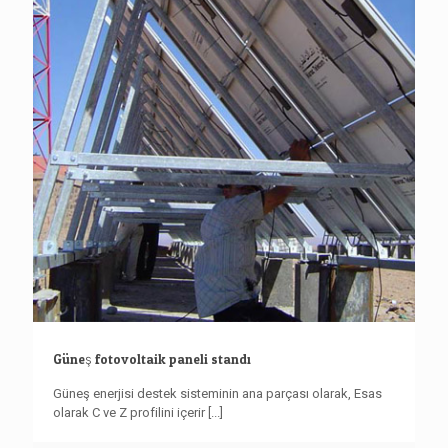
Güneş fotovoltaik paneli standı
Güneş enerjisi destek sisteminin ana parçası olarak, Esas
olarak C ve Z profilini içerir
[...]