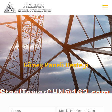
Güneş Paneli Desteği
Herşey
Melek Haberleşme Kulesi