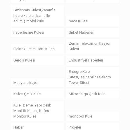
Gizlenmiş Kulesi,kamufle
hücre kuleleri,kamufle
edilmiş mobil kule
baca Kulesi
haberleşme Kulesi
Şirket Haberleri
Zemin Telekomünikasyon
Elektrik İletim Hattı Kulesi
Kulesi
Gergili Kulesi
Endüstriyel Haberleri
Entegre Kule
Sitesi,Taşınabilir Telekom
Muayene kaydı
Tower Sitesi
Kafes Çelik Kule
Mikrodalga Çelik Kule
Kule İzleme, Yapı Çelik
Monitör Kulesi, Kafes
Monitör Kulesi
monopol Kule
Haber
Projeler