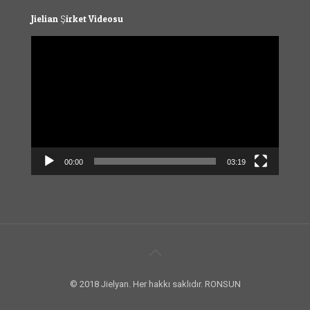
Jielian Şirket Videosu
Video
Player
00:00
03:19
© 2018 Jielyan. Her hakkı saklıdır. RONSUN