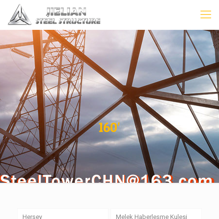
160′
Herşey
Melek Haberleşme Kulesi