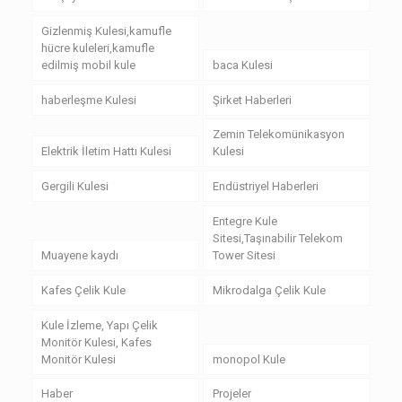
Gizlenmiş Kulesi,kamufle
hücre kuleleri,kamufle
edilmiş mobil kule
baca Kulesi
haberleşme Kulesi
Şirket Haberleri
Zemin Telekomünikasyon
Elektrik İletim Hattı Kulesi
Kulesi
Gergili Kulesi
Endüstriyel Haberleri
Entegre Kule
Sitesi,Taşınabilir Telekom
Muayene kaydı
Tower Sitesi
Kafes Çelik Kule
Mikrodalga Çelik Kule
Kule İzleme, Yapı Çelik
Monitör Kulesi, Kafes
Monitör Kulesi
monopol Kule
Haber
Projeler