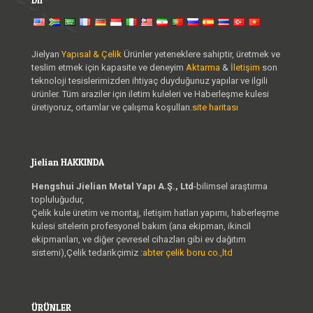
Dil
Jielyan
Yapısal & Çelik
Ürünler yeteneklere sahiptir, üretmek ve
teslim etmek için kapasite ve deneyim
Aktarma
&
İletişim
son
teknoloji tesislerimizden ihtiyaç duyduğunuz yapılar ve ilgili
ürünler. Tüm araziler için iletim kuleleri ve Haberleşme kulesi
üretiyoruz, ortamlar ve çalışma koşulları.
site haritası
Jielian HAKKINDA
Hengshui Jielian Metal Yapı A.Ş., Ltd
-bilimsel araştırma
topluluğudur,
Çelik kule üretim ve montaj, iletişim hatları yapımı, haberleşme
kulesi sitelerin profesyonel bakım (ana ekipman, ikincil
ekipmanları, ve diğer çevresel cihazları gibi ev dağıtım
sistemi),Çelik tedarikçimiz :
abter çelik boru co.,ltd
ÜRÜNLER