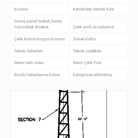
Koruma
Kendinden destek Kule
Güneş paneli braket,Güneş
Fotovoltaik Breaket
Çelik sınıfı ve malzeme
Çelik Kule Korozyon Koruma
Sokak Kutbu
Teknik Haberleri
Teknik özellikler
İletim Hattı video
İletim Çelik Pole
Borulu Haberleşme Kulesi
Kategorize edilmemiş