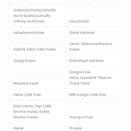
Gizlenmiş Kulesi,kamufle
hücre kuleleri,kamufle
edilmiş mobil kule
baca Kulesi
haberleşme Kulesi
Şirket Haberleri
Zemin Telekomünikasyon
Elektrik İletim Hattı Kulesi
Kulesi
Gergili Kulesi
Endüstriyel Haberleri
Entegre Kule
Sitesi,Taşınabilir Telekom
Muayene kaydı
Tower Sitesi
Kafes Çelik Kule
Mikrodalga Çelik Kule
Kule İzleme, Yapı Çelik
Monitör Kulesi, Kafes
Monitör Kulesi
monopol Kule
Haber
Projeler