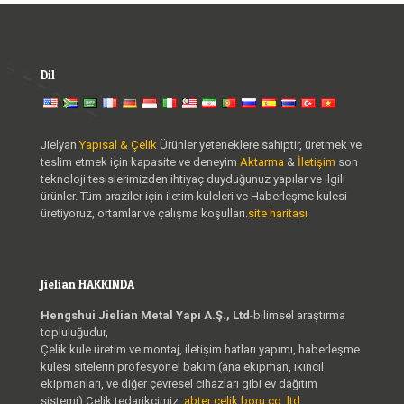
Dil
Jielyan
Yapısal & Çelik
Ürünler yeteneklere sahiptir, üretmek ve
teslim etmek için kapasite ve deneyim
Aktarma
&
İletişim
son
teknoloji tesislerimizden ihtiyaç duyduğunuz yapılar ve ilgili
ürünler. Tüm araziler için iletim kuleleri ve Haberleşme kulesi
üretiyoruz, ortamlar ve çalışma koşulları.
site haritası
Jielian HAKKINDA
Hengshui Jielian Metal Yapı A.Ş., Ltd
-bilimsel araştırma
topluluğudur,
Çelik kule üretim ve montaj, iletişim hatları yapımı, haberleşme
kulesi sitelerin profesyonel bakım (ana ekipman, ikincil
ekipmanları, ve diğer çevresel cihazları gibi ev dağıtım
sistemi),Çelik tedarikçimiz :
abter çelik boru co.,ltd