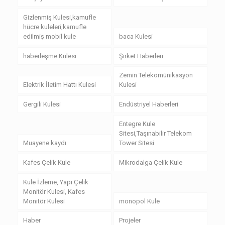
Gizlenmiş Kulesi,kamufle
hücre kuleleri,kamufle
edilmiş mobil kule
baca Kulesi
haberleşme Kulesi
Şirket Haberleri
Zemin Telekomünikasyon
Elektrik İletim Hattı Kulesi
Kulesi
Gergili Kulesi
Endüstriyel Haberleri
Entegre Kule
Sitesi,Taşınabilir Telekom
Muayene kaydı
Tower Sitesi
Kafes Çelik Kule
Mikrodalga Çelik Kule
Kule İzleme, Yapı Çelik
Monitör Kulesi, Kafes
Monitör Kulesi
monopol Kule
Haber
Projeler