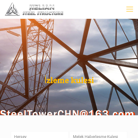
İzleme kulesi
Herşey
Melek Haberleşme Kulesi