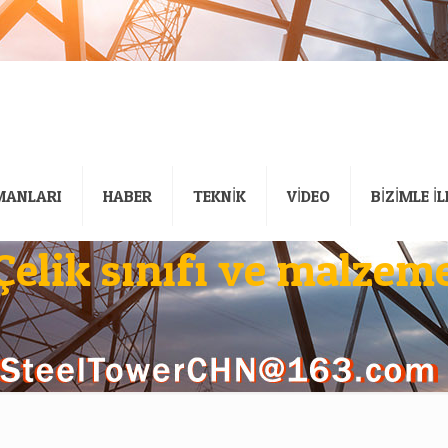
MANLARI
HABER
TEKNİK
VİDEO
BİZİMLE İ
Çelik sınıfı ve malzem