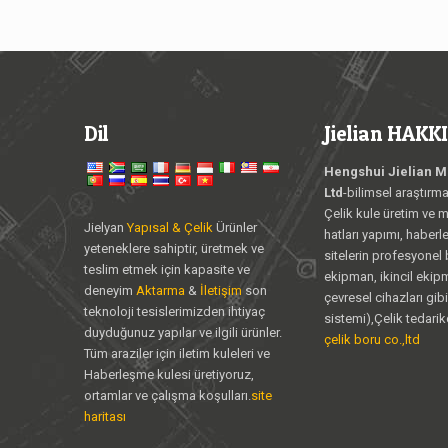
Dil
Jielian HAK
Hengshui Jielian Me
Ltd
-bilimsel araştırm
Çelik kule üretim ve m
Jielyan
Yapısal & Çelik
Ürünler
hatları yapımı, haber
yeteneklere sahiptir, üretmek ve
sitelerin profesyonel
teslim etmek için kapasite ve
ekipman, ikincil ekipm
deneyim
Aktarma
&
İletişim
son
çevresel cihazları gib
teknoloji tesislerimizden ihtiyaç
sistemi),Çelik tedarik
duyduğunuz yapılar ve ilgili ürünler.
çelik boru co.,ltd
Tüm araziler için iletim kuleleri ve
Haberleşme kulesi üretiyoruz,
ortamlar ve çalışma koşulları.
site
haritası