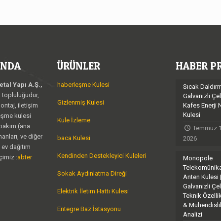
KINDA
ÜRÜNLER
HABER P
tal Yapı A.Ş.,
haberleşme Kulesi
Sıcak Daldır
a topluluğudur,
Galvanizli Çel
Gizlenmiş Kulesi
ontaj, iletişim
Kafes Enerji 
Kulesi
leşme kulesi
Kule İzleme
 bakım (ana
Temmuz 1
anları, ve diğer
baca Kulesi
2026
i ev dağıtım
Kendinden Destekleyici Kuleleri
çimiz :
abter
Monopole
Telekomünik
Sokak Aydınlatma Direği
Anten Kulesi 
Galvanizli Çel
Elektrik İletim Hattı Kulesi
Teknik Özellik
& Mühendisli
Entegre Baz İstasyonu
Analizi