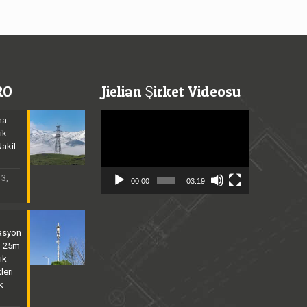
RO
Jielian Şirket Videosu
Video
ma
Player
ik
Nakil
3,
00:00
03:19
asyon
| 25m
ik
leri
k