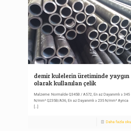
demir kulelerin üretiminde yaygın
olarak kullanılan çelik
Malzeme: Normalde Q345B / A572, En az Dayanımlı ≥ 345
N/mm² Q235B/A36, En az Dayanımlı ≥ 235 N/mm² Ayrıca
[...]
Daha fazla ok