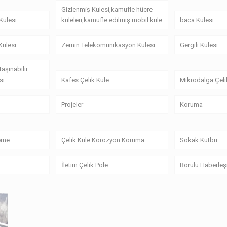
Gizlenmiş Kulesi,kamufle hücre
Kulesi
kuleleri,kamufle edilmiş mobil kule
baca Kulesi
 Kulesi
Zemin Telekomünikasyon Kulesi
Gergili Kulesi
Taşınabilir
si
Kafes Çelik Kule
Mikrodalga Çeli
Projeler
Koruma
zeme
Çelik Kule Korozyon Koruma
Sokak Kutbu
İletim Çelik Pole
Borulu Haberleş