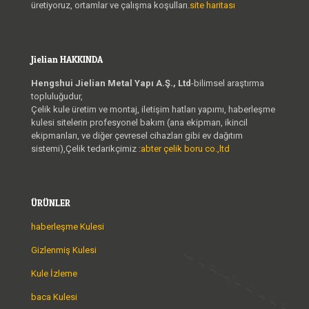
üretiyoruz, ortamlar ve çalışma koşulları.
site haritası
Jielian HAKKINDA
Hengshui Jielian Metal Yapı A.Ş., Ltd
-bilimsel araştırma
topluluğudur,
Çelik kule üretim ve montaj, iletişim hatları yapımı, haberleşme
kulesi sitelerin profesyonel bakım (ana ekipman, ikincil
ekipmanları, ve diğer çevresel cihazları gibi ev dağıtım
sistemi),Çelik tedarikçimiz :
abter çelik boru co.,ltd
ÜRÜNLER
haberleşme Kulesi
Gizlenmiş Kulesi
Kule İzleme
baca Kulesi