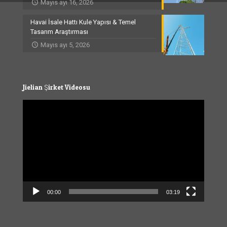
Mayıs ayı 16, 2026
Havai İsale Hattı Kule Yapısı & Temel
Tasarım Araştırması
Mayıs ayı 5, 2026
Jielian Şirket Videosu
Video
Player
00:00
03:19