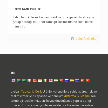
İletim hattı kuleleri
İletim hattı kuleleri, bunların şekline göre genel olarak ayrılır:
Şarap bardağı tipi, kedi kafa tipi, kelime türüne, kuru tip ve
namlu
[...]
Daha fazla oku
Dil
Jielyan
Yapısal & Çelik
Ürünler yeteneklere sahiptir, üretmek ve
teslim etmek için kapasite ve deneyim
Aktarma
&
İletişim
son
teknoloji tesislerimizden ihtiyaç duyduğunuz yapılar ve ilgili
ürünler. Tüm araziler için iletim kuleleri ve Haberleşme kulesi