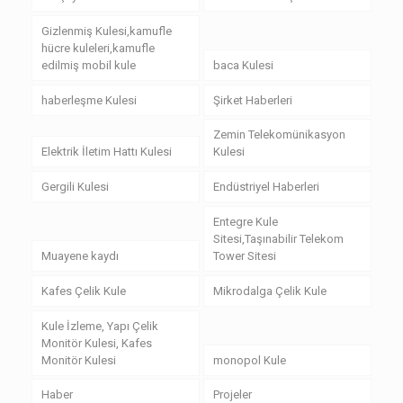
Gizlenmiş Kulesi,kamufle
hücre kuleleri,kamufle
edilmiş mobil kule
baca Kulesi
haberleşme Kulesi
Şirket Haberleri
Zemin Telekomünikasyon
Elektrik İletim Hattı Kulesi
Kulesi
Gergili Kulesi
Endüstriyel Haberleri
Entegre Kule
Sitesi,Taşınabilir Telekom
Muayene kaydı
Tower Sitesi
Kafes Çelik Kule
Mikrodalga Çelik Kule
Kule İzleme, Yapı Çelik
Monitör Kulesi, Kafes
Monitör Kulesi
monopol Kule
Haber
Projeler