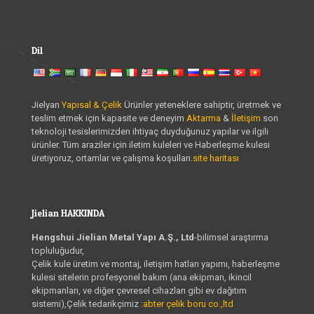
Dil
Jielyan
Yapısal & Çelik
Ürünler yeteneklere sahiptir, üretmek ve
teslim etmek için kapasite ve deneyim
Aktarma
&
İletişim
son
teknoloji tesislerimizden ihtiyaç duyduğunuz yapılar ve ilgili
ürünler. Tüm araziler için iletim kuleleri ve Haberleşme kulesi
üretiyoruz, ortamlar ve çalışma koşulları.
site haritası
Jielian HAKKINDA
Hengshui Jielian Metal Yapı A.Ş., Ltd
-bilimsel araştırma
topluluğudur,
Çelik kule üretim ve montaj, iletişim hatları yapımı, haberleşme
kulesi sitelerin profesyonel bakım (ana ekipman, ikincil
ekipmanları, ve diğer çevresel cihazları gibi ev dağıtım
sistemi),Çelik tedarikçimiz :
abter çelik boru co.,ltd