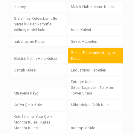
Herşey
Melek Haberleşme Kulesi
Gizlenmiş Kulesi,kamufle
hücre kuleleri,kamufle
edilmiş mobil kule
baca Kulesi
haberleşme Kulesi
Şirket Haberleri
Zemin Telekomünikasyon
Elektrik İletim Hattı Kulesi
Kulesi
Gergili Kulesi
Endüstriyel Haberleri
Entegre Kule
Sitesi,Taşınabilir Telekom
Muayene kaydı
Tower Sitesi
Kafes Çelik Kule
Mikrodalga Çelik Kule
Kule İzleme, Yapı Çelik
Monitör Kulesi, Kafes
Monitör Kulesi
monopol Kule