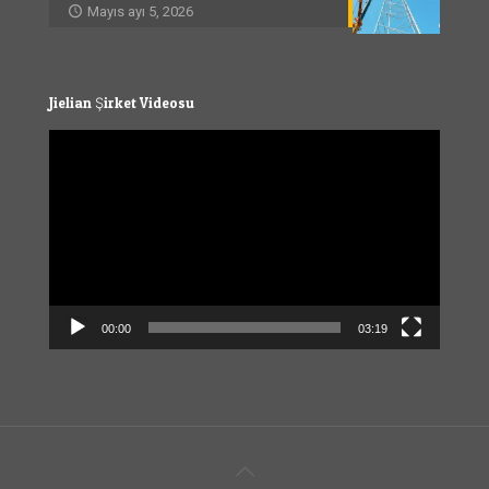
Mayıs ayı 5, 2026
Jielian Şirket Videosu
Video
Player
00:00
03:19