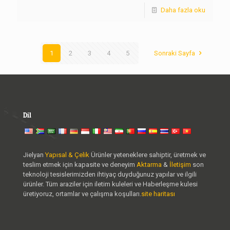
Daha fazla oku
1
2
3
4
5
Sonraki Sayfa
Dil
Jielyan
Yapısal & Çelik
Ürünler yeteneklere sahiptir, üretmek ve
teslim etmek için kapasite ve deneyim
Aktarma
&
İletişim
son
teknoloji tesislerimizden ihtiyaç duyduğunuz yapılar ve ilgili
ürünler. Tüm araziler için iletim kuleleri ve Haberleşme kulesi
üretiyoruz, ortamlar ve çalışma koşulları.
site haritası