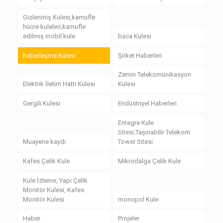
Gizlenmiş Kulesi,kamufle
hücre kuleleri,kamufle
edilmiş mobil kule
baca Kulesi
haberleşme Kulesi
Şirket Haberleri
Zemin Telekomünikasyon
Elektrik İletim Hattı Kulesi
Kulesi
Gergili Kulesi
Endüstriyel Haberleri
Entegre Kule
Sitesi,Taşınabilir Telekom
Muayene kaydı
Tower Sitesi
Kafes Çelik Kule
Mikrodalga Çelik Kule
Kule İzleme, Yapı Çelik
Monitör Kulesi, Kafes
Monitör Kulesi
monopol Kule
Haber
Projeler