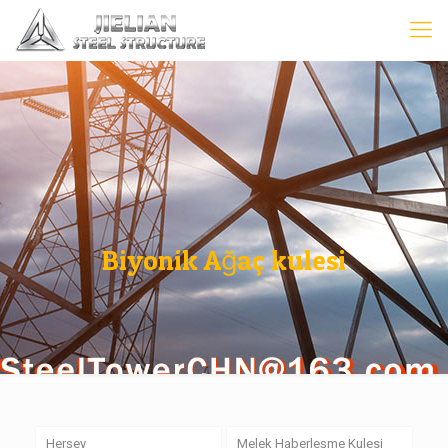
Biyonik Ağaç kulesi
Herşey
Melek Haberleşme Kulesi