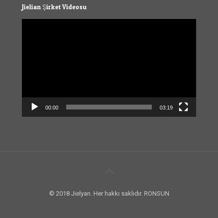
Jielian Şirket Videosu
Video
Player
00:00
03:19
© 2018 Jielyan. Her hakkı saklıdır. RONSUN