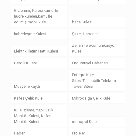
Gizlenmiş Kulesi,kamufle
hücre kuleleri,kamufle
edilmiş mobil kule
baca Kulesi
haberleşme Kulesi
Şirket Haberleri
Zemin Telekomünikasyon
Elektrik İletim Hattı Kulesi
Kulesi
Gergili Kulesi
Endüstriyel Haberleri
Entegre Kule
Sitesi,Taşınabilir Telekom
Muayene kaydı
Tower Sitesi
Kafes Çelik Kule
Mikrodalga Çelik Kule
Kule İzleme, Yapı Çelik
Monitör Kulesi, Kafes
Monitör Kulesi
monopol Kule
Haber
Projeler