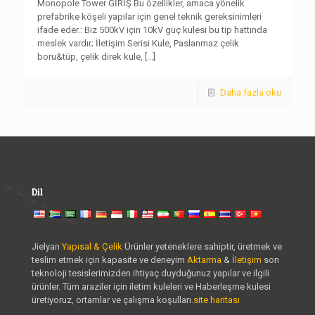
Monopole Tower GİRİŞ Bu özellikler, amaca yönelik
prefabrike köşeli yapılar için genel teknik gereksinimleri
ifade eder.: Biz 500kV için 10kV güç kulesi bu tip hattında
meslek vardır; İletişim Serisi Kule, Paslanmaz çelik
boru&tüp, çelik direk kule,
[...]
Daha fazla oku
Dil
Jielyan
Yapısal & Çelik
Ürünler yeteneklere sahiptir, üretmek ve
teslim etmek için kapasite ve deneyim
Aktarma
&
İletişim
son
teknoloji tesislerimizden ihtiyaç duyduğunuz yapılar ve ilgili
ürünler. Tüm araziler için iletim kuleleri ve Haberleşme kulesi
üretiyoruz, ortamlar ve çalışma koşulları.
site haritası