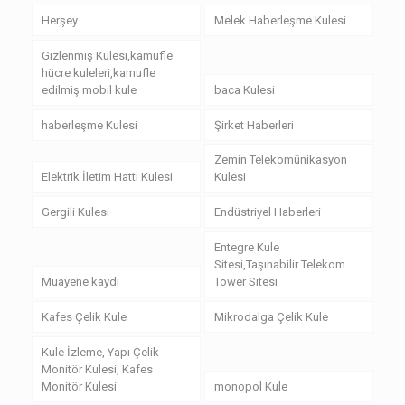
Herşey
Melek Haberleşme Kulesi
Gizlenmiş Kulesi,kamufle
hücre kuleleri,kamufle
edilmiş mobil kule
baca Kulesi
haberleşme Kulesi
Şirket Haberleri
Zemin Telekomünikasyon
Elektrik İletim Hattı Kulesi
Kulesi
Gergili Kulesi
Endüstriyel Haberleri
Entegre Kule
Sitesi,Taşınabilir Telekom
Muayene kaydı
Tower Sitesi
Kafes Çelik Kule
Mikrodalga Çelik Kule
Kule İzleme, Yapı Çelik
Monitör Kulesi, Kafes
Monitör Kulesi
monopol Kule