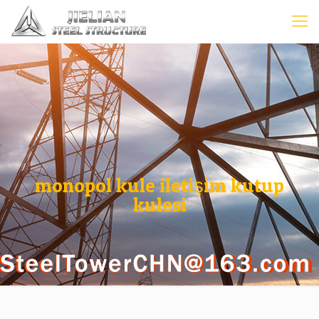
monopol kule iletişim kutup
kulesi