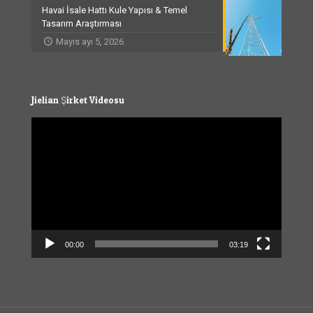
Havai İsale Hattı Kule Yapısı & Temel
Tasarım Araştırması
Mayıs ayı 5, 2026
Jielian Şirket Videosu
Video
Player
00:00
03:19