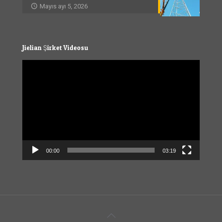
Mayıs ayı 5, 2026
Jielian Şirket Videosu
Video
Player
00:00
03:19