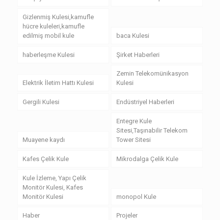
Gizlenmiş Kulesi,kamufle
hücre kuleleri,kamufle
edilmiş mobil kule
baca Kulesi
haberleşme Kulesi
Şirket Haberleri
Zemin Telekomünikasyon
Elektrik İletim Hattı Kulesi
Kulesi
Gergili Kulesi
Endüstriyel Haberleri
Entegre Kule
Sitesi,Taşınabilir Telekom
Muayene kaydı
Tower Sitesi
Kafes Çelik Kule
Mikrodalga Çelik Kule
Kule İzleme, Yapı Çelik
Monitör Kulesi, Kafes
Monitör Kulesi
monopol Kule
Haber
Projeler