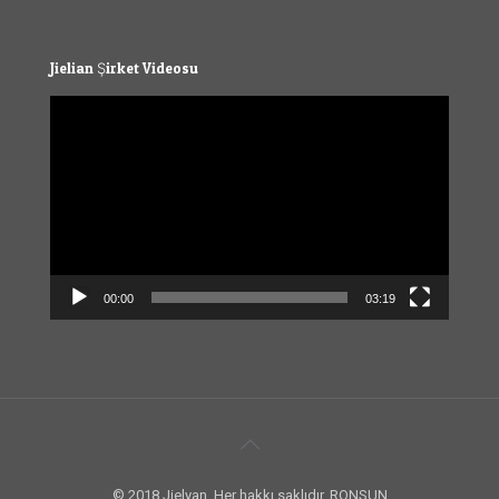
Jielian Şirket Videosu
Video
Player
00:00
03:19
© 2018 Jielyan. Her hakkı saklıdır. RONSUN