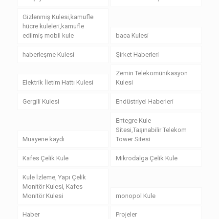
Gizlenmiş Kulesi,kamufle
hücre kuleleri,kamufle
edilmiş mobil kule
baca Kulesi
haberleşme Kulesi
Şirket Haberleri
Zemin Telekomünikasyon
Elektrik İletim Hattı Kulesi
Kulesi
Gergili Kulesi
Endüstriyel Haberleri
Entegre Kule
Sitesi,Taşınabilir Telekom
Muayene kaydı
Tower Sitesi
Kafes Çelik Kule
Mikrodalga Çelik Kule
Kule İzleme, Yapı Çelik
Monitör Kulesi, Kafes
Monitör Kulesi
monopol Kule
Haber
Projeler