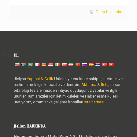
Daha fazla oku
Dil
Jielyan
Yapısal & Çelik
Ürünler yeteneklere sahiptir, üretmek ve
teslim etmek için kapasite ve deneyim
Aktarma
&
İletişim
son
teknoloji tesislerimizden ihtiyaç duyduğunuz yapılar ve ilgili
ürünler. Tüm araziler için iletim kuleleri ve Haberleşme kulesi
üretiyoruz, ortamlar ve çalışma koşulları.
site haritası
Jielian HAKKINDA
Hengshui Jielian Metal Yapı A.Ş., Ltd
-bilimsel araştırma