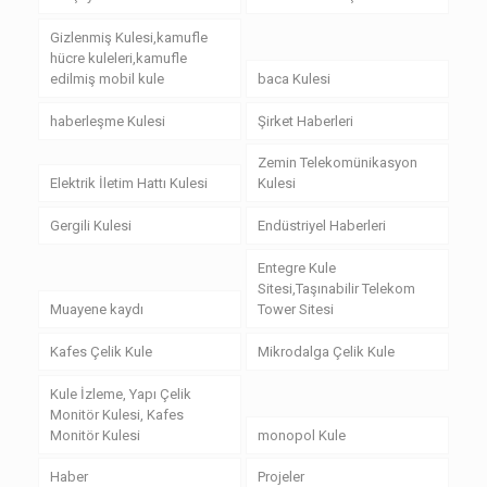
Gizlenmiş Kulesi,kamufle
hücre kuleleri,kamufle
edilmiş mobil kule
baca Kulesi
haberleşme Kulesi
Şirket Haberleri
Zemin Telekomünikasyon
Elektrik İletim Hattı Kulesi
Kulesi
Gergili Kulesi
Endüstriyel Haberleri
Entegre Kule
Sitesi,Taşınabilir Telekom
Muayene kaydı
Tower Sitesi
Kafes Çelik Kule
Mikrodalga Çelik Kule
Kule İzleme, Yapı Çelik
Monitör Kulesi, Kafes
Monitör Kulesi
monopol Kule
Haber
Projeler