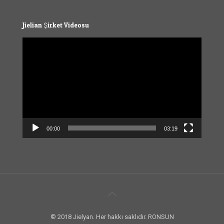
Jielian Şirket Videosu
Video
Player
00:00
03:19
© 2018 Jielyan. Her hakkı saklıdır. RONSUN