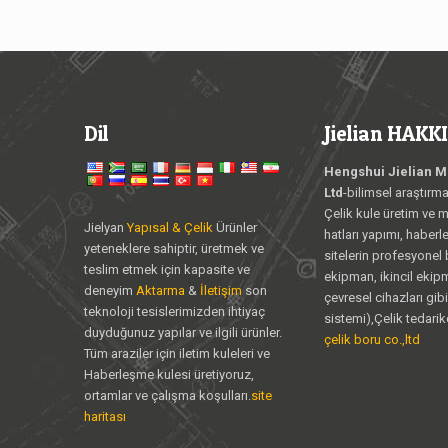
Dil
Jielian HAK
Hengshui Jielian Me
Ltd
-bilimsel araştırm
Çelik kule üretim ve m
Jielyan
Yapısal & Çelik
Ürünler
hatları yapımı, haber
yeteneklere sahiptir, üretmek ve
sitelerin profesyonel
teslim etmek için kapasite ve
ekipman, ikincil ekipm
deneyim
Aktarma
&
İletişim
son
çevresel cihazları gib
teknoloji tesislerimizden ihtiyaç
sistemi),Çelik tedarik
duyduğunuz yapılar ve ilgili ürünler.
çelik boru co.,ltd
Tüm araziler için iletim kuleleri ve
Haberleşme kulesi üretiyoruz,
ortamlar ve çalışma koşulları.
site
haritası