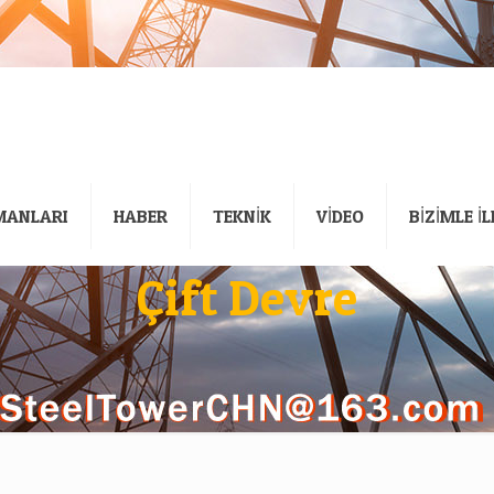
MANLARI
HABER
TEKNİK
VİDEO
BİZİMLE İ
Çift Devre