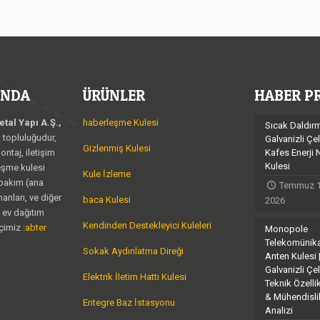
KINDA
ÜRÜNLER
HABER P
tal Yapı A.Ş.,
haberleşme Kulesi
Sıcak Daldır
a topluluğudur,
Galvanizli Çel
Gizlenmiş Kulesi
ontaj, iletişim
Kafes Enerji 
Kulesi
leşme kulesi
Kule İzleme
 bakım (ana
Temmuz 1
anları, ve diğer
baca Kulesi
2026
i ev dağıtım
Kendinden Destekleyici Kuleleri
çimiz :
abter
Monopole
Telekomünik
Sokak Aydınlatma Direği
Anten Kulesi 
Galvanizli Çel
Elektrik İletim Hattı Kulesi
Teknik Özellik
& Mühendisli
Entegre Baz İstasyonu
Analizi