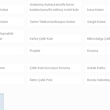
Gizlenmiş Kulesi,kamufle hücre
Kulesi
kuleleri,kamufle edilmiş mobil kule
baca Kulesi
 Kulesi
Zemin Telekomünikasyon Kulesi
Gergili Kulesi
Taşınabilir
si
Kafes Çelik Kule
Mikrodalga Çeli
Projeler
Koruma
zeme
Çelik Kule Korozyon Koruma
Sokak Kutbu
İletim Çelik Pole
Borulu Haberleş