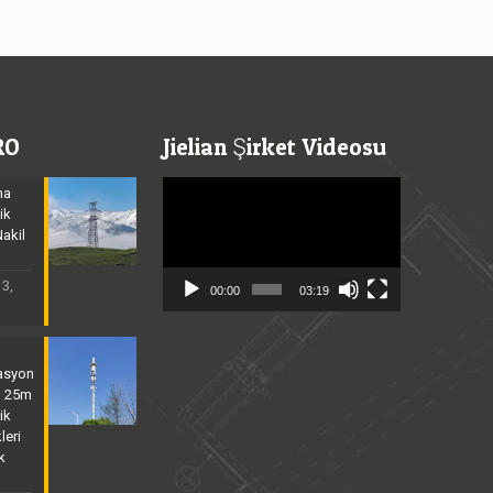
RO
Jielian Şirket Videosu
Video
ma
Player
ik
Nakil
3,
00:00
03:19
asyon
| 25m
ik
leri
k