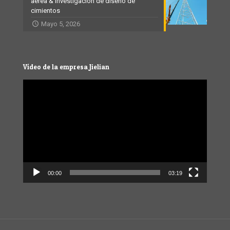
aérea & Investigación de diseño de
cimientos
Mayo 5, 2026
Vídeo de la empresa Jielian
Video
Player
00:00
03:19