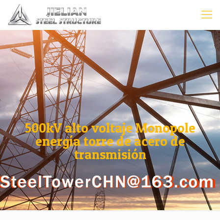
500kV alto voltaje Monopole
energía torre de acero de
transmisión