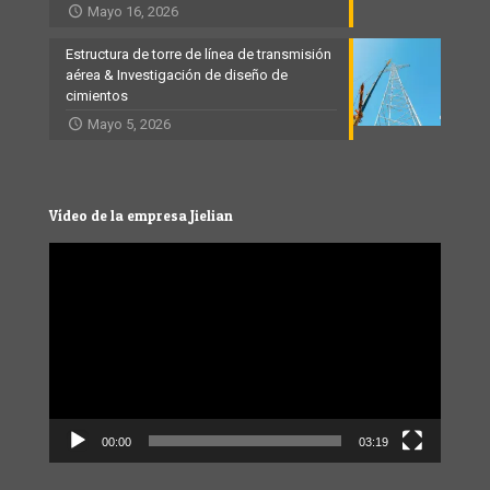
Mayo 16, 2026
Estructura de torre de línea de transmisión
aérea & Investigación de diseño de
cimientos
Mayo 5, 2026
Vídeo de la empresa Jielian
Video
Player
00:00
03:19