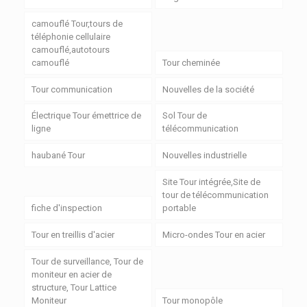
camouflé Tour,tours de
téléphonie cellulaire
camouflé,autotours
camouflé
Tour cheminée
Tour communication
Nouvelles de la société
Électrique Tour émettrice de
Sol Tour de
ligne
télécommunication
haubané Tour
Nouvelles industrielle
Site Tour intégrée,Site de
tour de télécommunication
fiche d'inspection
portable
Tour en treillis d'acier
Micro-ondes Tour en acier
Tour de surveillance, Tour de
moniteur en acier de
structure, Tour Lattice
Moniteur
Tour monopôle