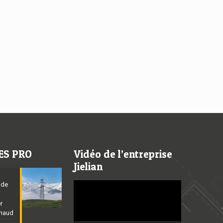
ES PRO
Vidéo de l’entreprise
Jielian
 de
Video
Player
er
chaud