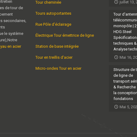
tretien
juillet 13,
Tour cheminée
es de tour de
Tours autoportantes
ipement
Tour d'anten
télécommuni
ts secondaires,
Rue Pôle d'éclairage
monopôle | 
nts
HDG Steel
ue le système
Électrique Tour émettrice de ligne
Spécificatio
eure),Notre
techniques &
uyau en acier
Station de base intégrée
Analyse tech
Tour en treillis d'acier
Mai 16, 2
Micro-ondes Tour en acier
Structure de 
de ligne de
transport aér
& Recherche 
la conceptio
fondations
Mai 5, 20