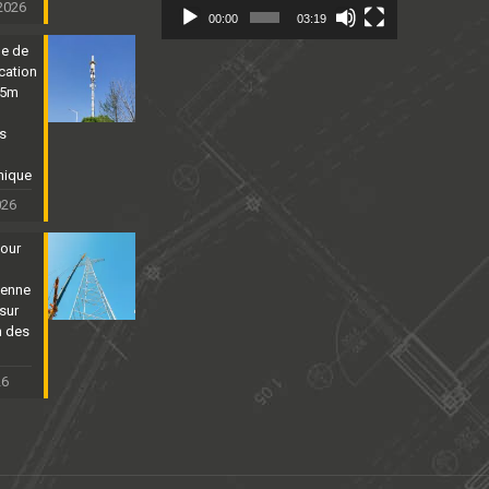
 2026
00:00
03:19
ne de
cation
25m
ns
nique
026
tour
ienne
sur
n des
26