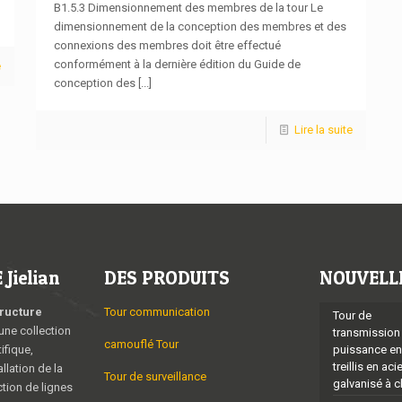
B1.5.3 Dimensionnement des membres de la tour Le
dimensionnement de la conception des membres et des
connexions des membres doit être effectué
conformément à la dernière édition du Guide de
e
conception des
[...]
Lire la suite
Jielian
DES PRODUITS
NOUVELL
tructure
Tour communication
Tour de
une collection
transmission
camouflé Tour
ifique,
puissance en
treillis en aci
allation de la
Tour de surveillance
galvanisé à 
ction de lignes