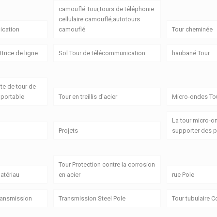
camouflé Tour,tours de téléphonie
cellulaire camouflé,autotours
cation
camouflé
Tour cheminée
trice de ligne
Sol Tour de télécommunication
haubané Tour
ite de tour de
portable
Tour en treillis d'acier
Micro-ondes Tou
La tour micro-o
Projets
supporter des p
Tour Protection contre la corrosion
atériau
en acier
rue Pole
transmission
Transmission Steel Pole
Tour tubulaire 