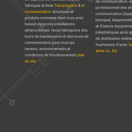
de communication, en
fabriquer et livrer
Transmission
&
la
professionnel des sit
communication
structures et
communication (équ
produits connexes dont vous avez
principal, équipemen
besoin dans nos installations
et d'autres équipeme
ultramodernes. Nous fabriquons des
périphériques ainsi q
tours de transmission et des tours de
de distribution intéri
communication pour tous les
fournisseur d'acier :
t
terrains, environnements et
abter co., ltd
conditions de fonctionnement.
plan
du site