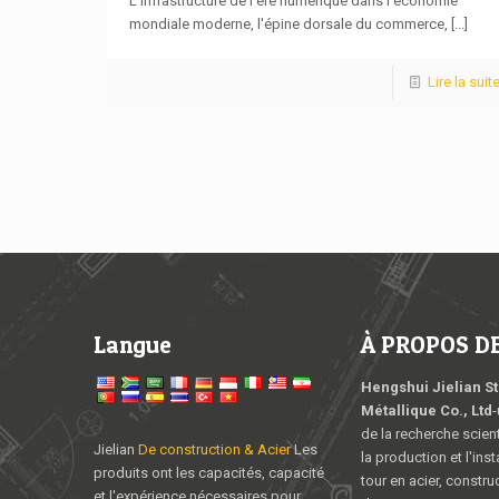
L'infrastructure de l'ère numérique dans l'économie
mondiale moderne, l'épine dorsale du commerce,
[...]
Lire la suit
Langue
À PROPOS DE 
Hengshui Jielian S
Métallique Co., Ltd
-
de la recherche scient
Jielian
De construction & Acier
Les
la production et l'inst
produits ont les capacités, capacité
tour en acier, constru
et l'expérience nécessaires pour