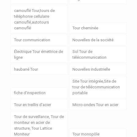
camouflé Tour,tours de
téléphonie cellulaire
camouflé,autotours
camouflé
Tour cheminée
Tour communication
Nouvelles de la société
Électrique Tour émettrice de
Sol Tour de
ligne
télécommunication
haubané Tour
Nouvelles industrielle
Site Tour intégrée,Site de
tour de télécommunication
fiche d'inspection
portable
Tour en treillis d'acier
Micro-ondes Tour en acier
Tour de surveillance, Tour de
moniteur en acier de
structure, Tour Lattice
Moniteur
Tour monopôle