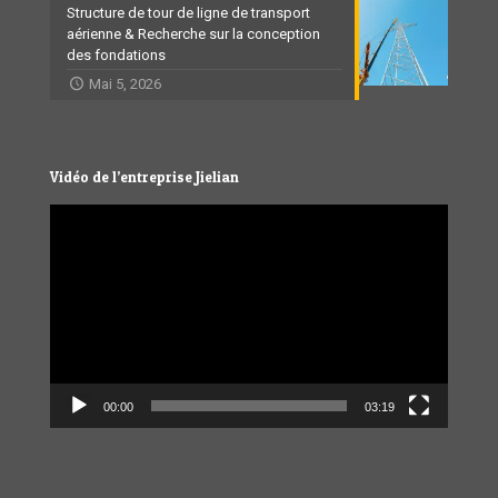
Structure de tour de ligne de transport
aérienne & Recherche sur la conception
des fondations
Mai 5, 2026
Vidéo de l’entreprise Jielian
Video
Player
00:00
03:19