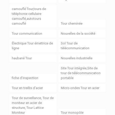
camouflé Tour,tours de
téléphonie cellulaire
camouflé,autotours
camouflé
Tour cheminée
Tour communication
Nouvelles de la société
Électrique Tour émettrice de
Sol Tour de
ligne
télécommunication
haubané Tour
Nouvelles industrielle
Site Tour intégrée,Site de
tour de télécommunication
fiche d'inspection
portable
Tour en treillis d'acier
Micro-ondes Tour en acier
Tour de surveillance, Tour de
moniteur en acier de
structure, Tour Lattice
Moniteur
Tour monopôle