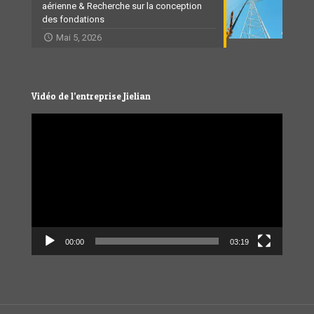
aérienne & Recherche sur la conception
des fondations
Mai 5, 2026
Vidéo de l’entreprise Jielian
Video
Player
00:00
03:19