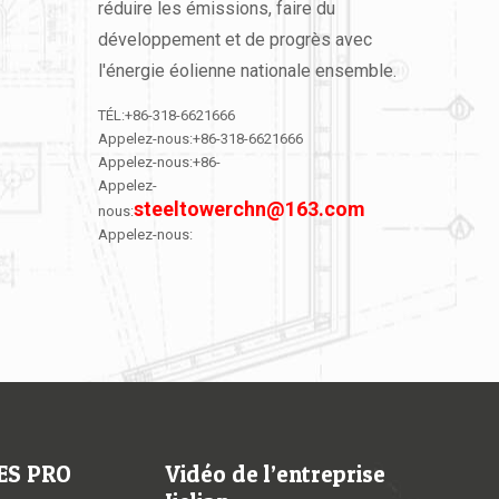
réduire les émissions, faire du
développement et de progrès avec
l'énergie éolienne nationale ensemble.
TÉL:+86-318-6621666
Appelez-nous:+86-318-6621666
Appelez-nous:+86-
Appelez-
steeltowerchn@163.com
nous:
Appelez-nous:
l
u
x
e
w
ES PRO
Vidéo de l’entreprise
w