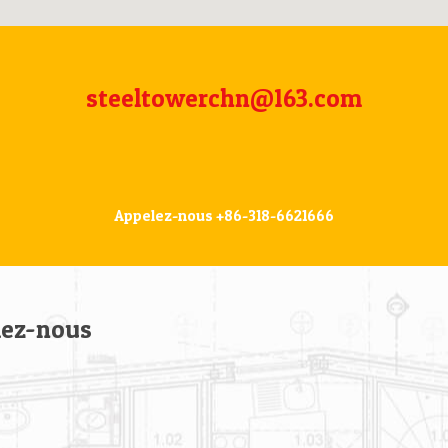
steeltowerchn@163.com
Appelez-nous +86-318-6621666
lez-nous