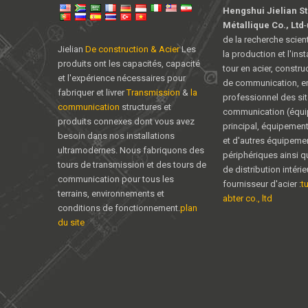
Hengshui Jielian S
Métallique Co., Ltd
-
de la recherche scient
Jielian
De construction & Acier
Les
la production et l'inst
produits ont les capacités, capacité
tour en acier, constru
et l'expérience nécessaires pour
de communication, en
fabriquer et livrer
Transmission
&
la
professionnel des sit
communication
structures et
communication (équ
produits connexes dont vous avez
principal, équipemen
besoin dans nos installations
et d'autres équipeme
ultramodernes. Nous fabriquons des
périphériques ainsi q
tours de transmission et des tours de
de distribution intéri
communication pour tous les
fournisseur d'acier :
t
terrains, environnements et
abter co., ltd
conditions de fonctionnement.
plan
du site