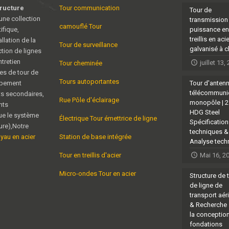
tructure
Tour communication
Tour de
une collection
transmission
camouflé Tour
ifique,
puissance en
treillis en aci
allation de la
Tour de surveillance
galvanisé à 
ction de lignes
tretien
juillet 13,
Tour cheminée
es de tour de
Tours autoportantes
ipement
Tour d'anten
télécommuni
ts secondaires,
Rue Pôle d'éclairage
monopôle | 
nts
HDG Steel
ue le système
Électrique Tour émettrice de ligne
Spécificatio
eure),Notre
techniques &
uyau en acier
Station de base intégrée
Analyse tech
Tour en treillis d'acier
Mai 16, 2
Micro-ondes Tour en acier
Structure de 
de ligne de
transport aér
& Recherche 
la conceptio
fondations