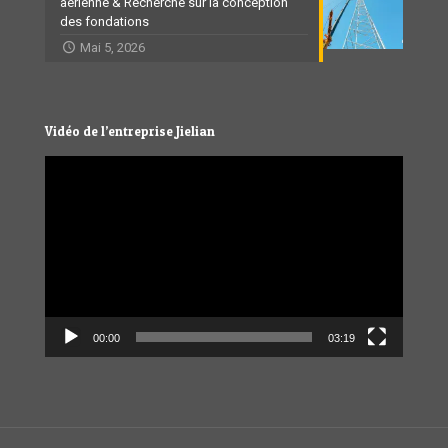
aérienne & Recherche sur la conception
des fondations
Mai 5, 2026
Vidéo de l’entreprise Jielian
Video
Player
00:00
03:19