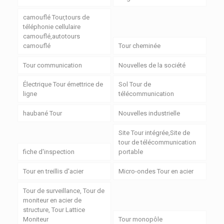
camouflé Tour,tours de
téléphonie cellulaire
camouflé,autotours
camouflé
Tour cheminée
Tour communication
Nouvelles de la société
Électrique Tour émettrice de
Sol Tour de
ligne
télécommunication
haubané Tour
Nouvelles industrielle
Site Tour intégrée,Site de
tour de télécommunication
fiche d'inspection
portable
Tour en treillis d'acier
Micro-ondes Tour en acier
Tour de surveillance, Tour de
moniteur en acier de
structure, Tour Lattice
Moniteur
Tour monopôle