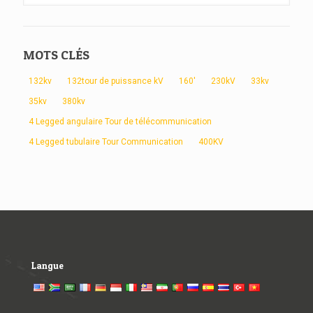
MOTS CLÉS
132kv
132tour de puissance kV
160'
230kV
33kv
35kv
380kv
4 Legged angulaire Tour de télécommunication
4 Legged tubulaire Tour Communication
400KV
Langue