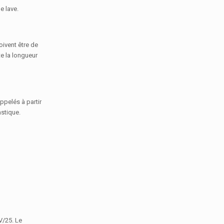
e lave.
oivent être de
te la longueur
ppelés à partir
astique.
V/25. Le