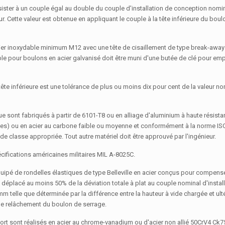
ster à un couple égal au double du couple d'installation de conception nomi
r. Cette valeur est obtenue en appliquant le couple à la tête inférieure du boul
cier inoxydable minimum M12 avec une tête de cisaillement de type break-awa
ble pour boulons en acier galvanisé doit être muni d'une butée de clé pour em
ête inférieure est une tolérance de plus ou moins dix pour cent de la valeur n
que sont fabriqués à partir de 6101-T8 ou en alliage d'aluminium à haute résista
ies) ou en acier au carbone faible ou moyenne et conformément à la norme IS
 classe appropriée. Tout autre matériel doit être approuvé par l'ingénieur.
cifications américaines militaires MIL A-8025C.
ipé de rondelles élastiques de type Belleville en acier conçus pour compens
 déplacé au moins 50% de la déviation totale à plat au couple nominal d'install
m telle que déterminée par la différence entre la hauteur à vide chargée et ulté
r le relâchement du boulon de serrage.
ssort sont réalisés en acier au chrome-vanadium ou d'acier non allié 50CrV4 Ck7