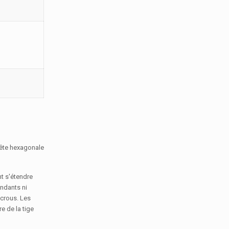
 tête hexagonale
nt s'étendre
ndants ni
écrous. Les
e de la tige