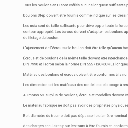
Tous les boulons en U sont enfilés sur une longueur suffisante
boulons Step doivent être fournis comme indiqué sur les dessi
Les noix sont de taille suffisante pour développer toute la for
contour approprié. Les écrous doivent s'adapter les boulons aprè
du filetage du boulon.
L'ajustement de l'écrou sur le boulon doit être telle qu'aucun b
Écrous et de boulons de la même taille doivent être interchange
DIN 7990 et l'écrou selon la norme DIN 555 / ISO4034 La longueu
Matériau des boulons et écrous doivent être conformes à la n
Les dimensions et les matériaux des rondelles de blocage à res
Au moins 5% surplus de boulons, écrous et rondelles doivent être 
Le matériau fabriqué ne doit pas avoir des propriétés physiques 
Bolt diamètre du trou ne doit pas dépasser le diamètre nominal 
des charges annulaires pour les tours à être fournis en confo