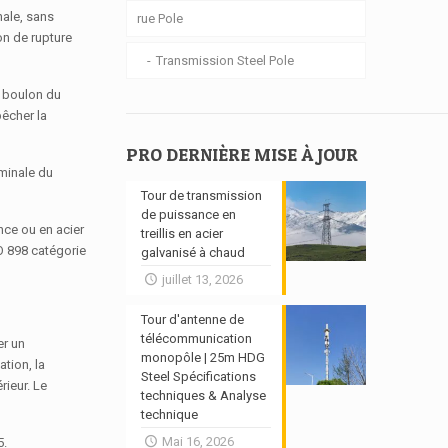
nale, sans
rue Pole
on de rupture
Transmission Steel Pole
y boulon du
pêcher la
PRO DERNIÈRE MISE À JOUR
ominale du
Tour de transmission
de puissance en
nce ou en acier
treillis en acier
O 898 catégorie
galvanisé à chaud
juillet 13, 2026
Tour d'antenne de
télécommunication
er un
monopôle | 25m HDG
ation, la
Steel Spécifications
rieur. Le
techniques & Analyse
technique
Mai 16, 2026
5.