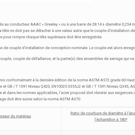
ixés au conducteur AAAC « Greeley » ou à une barre de 28.14 ± diamètre 0,254 
 tête ne doit pas se détacher à une valeur autre que le couple d'installation 
e pour rompre chaque tête supérieure doit être enregistrée.
x de couple d'installation de conception nominale. Le couple est alors enregis
e couple, couple de défaillance, et la partie(s) des ensembles de serrage qui ne
ournis conformément à la dernière édition de la norme ASTM A572 grade 60 Haut
ale et GB / T 1591 Niveau Q420, EN10025 S355J2 et GB / T 1591 Niveau Q345, 
s et dans les normes applicables, l'acier proposé doit résister aux exigences 
iage doit être suivie selon la norme ASTM A370.
Ratio de courbure de diamètre à l'ép
sseur du matériau
l'échantillon à 180
⁰