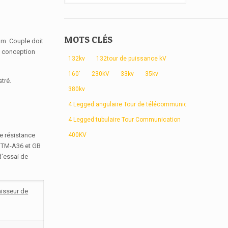
MOTS CLÉS
mm. Couple doit
de conception
132kv
132tour de puissance kV
160'
230kV
33kv
35kv
tré.
380kv
.
4 Legged angulaire Tour de télécommunication
4 Legged tubulaire Tour Communication
400KV
e résistance
ASTM-A36 et GB
d'essai de
aisseur de