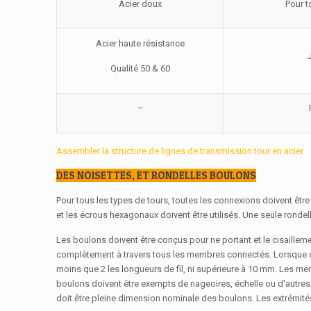
Acier doux
Pour t
Acier haute résistance
Qualité 50 & 60
–
Assembler la structure de lignes de transmission tour en acier
DES NOISETTES, ET RONDELLES BOULONS
Pour tous les types de tours, toutes les connexions doivent être
et les écrous hexagonaux doivent être utilisés. Une seule rondelle
Les boulons doivent être conçus pour ne portant et le cisaillem
complètement à travers tous les membres connectés. Lorsque da
moins que 2 les longueurs de fil, ni supérieure à 10 mm. Les mem
boulons doivent être exempts de nageoires, échelle ou d'autres d
doit être pleine dimension nominale des boulons. Les extrémité