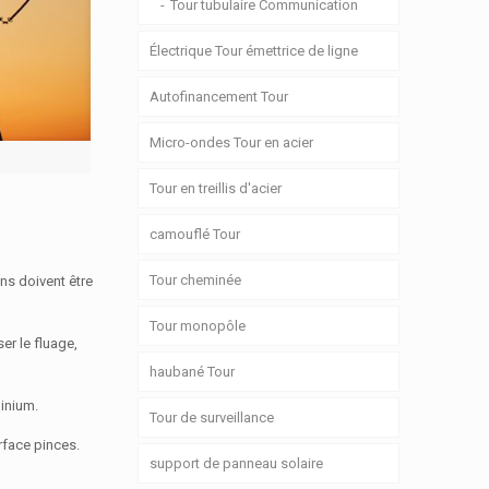
Tour tubulaire Communication
Électrique Tour émettrice de ligne
Autofinancement Tour
Micro-ondes Tour en acier
Tour en treillis d'acier
camouflé Tour
Tour cheminée
ns doivent être
Tour monopôle
er le fluage,
haubané Tour
minium.
Tour de surveillance
rface pinces.
support de panneau solaire