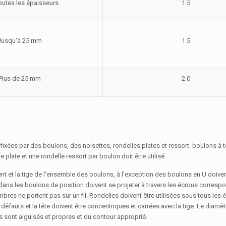
outes les épaisseurs
1.5
Jusqu'à 25 mm
1.5
Plus de 25 mm
2.0
 fixées par des boulons, des noisettes, rondelles plates et ressort. boulons à
 plate et une rondelle ressort par boulon doit être utilisé.
ent et la tige de l'ensemble des boulons, à l'exception des boulons en U doive
ns les boulons de position doivent se projeter à travers les écrous correspo
bres ne portent pas sur un fil. Rondelles doivent être utilisées sous tous les 
éfauts et la tête doivent être concentriques et carrées avec la tige. Le diamètr
s sont aiguisés et propres et du contour approprié.