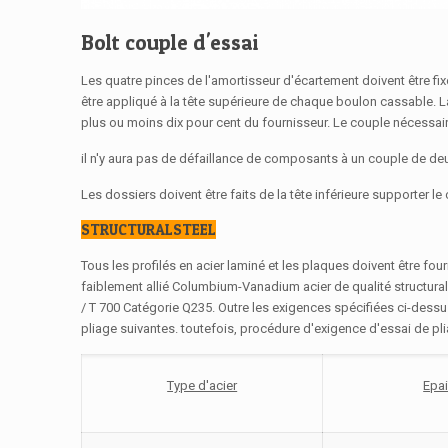
Bolt couple d'essai
Les quatre pinces de l'amortisseur d'écartement doivent être f
être appliqué à la tête supérieure de chaque boulon cassable. La
plus ou moins dix pour cent du fournisseur. Le couple nécessair
il n'y aura pas de défaillance de composants à un couple de deu
Les dossiers doivent être faits de la tête inférieure supporter l
STRUCTURALSTEEL
Tous les profilés en acier laminé et les plaques doivent être f
faiblement allié Columbium-Vanadium acier de qualité structur
/ T 700 Catégorie Q235. Outre les exigences spécifiées ci-dessu
pliage suivantes. toutefois, procédure d'exigence d'essai de pl
Type d'acier
Epai