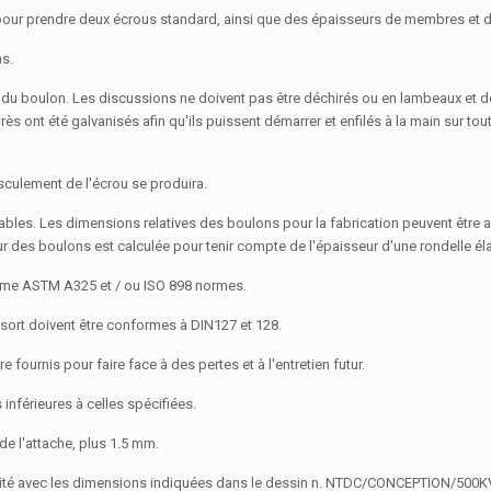
 pour prendre deux écrous standard, ainsi que des épaisseurs de membres et d
ns.
ce du boulon. Les discussions ne doivent pas être déchirés ou en lambeaux et d
s ont été galvanisés afin qu'ils puissent démarrer et enfilés à la main sur tou
asculement de l'écrou se produira.
ables. Les dimensions relatives des boulons pour la fabrication peuvent être a
r des boulons est calculée pour tenir compte de l'épaisseur d'une rondelle él
orme ASTM A325 et / ou ISO 898 normes.
sort doivent être conformes à DIN127 et 128.
fournis pour faire face à des pertes et à l'entretien futur.
inférieures à celles spécifiées.
de l'attache, plus 1.5 mm.
rmité avec les dimensions indiquées dans le dessin n. NTDC/CONCEPTION/500K