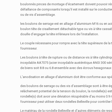
boulonnés pinces de montage d'écartement doivent pouvoir rési
défaillance de composants lorsqu'il est installé sur le conducteu
ou de vis d'assemblage.
les boulons de serrage est en alliage d'aluminium M16 ou en a
boulon tête de cisaillement détachable type ou vis à tête cassa
douille d'engager la tête inférieure lors de l'installation.
Le couple nécessaire pour rompre avec la tête supérieure de la t
fournisseur.
Les boulons à tête de rupture ou de distance vis à tête cylindri
inoxydable AA7075 (acier inoxydable austénitique ANSI 300 sér
de biens soit 8.8 ou 6.8 ensemble avec des écrous hexagonaux de
L'anodisation en alliage d'aluminium doit être conforme aux spé
des boulons de serrage ou des vis d'assemblage sont à être équ
relâchement potentiel de la tension du boulon, la rondelle(s) est
rondelle(s) doit avoir une déviation récupérable d'au moins 0.9 m
fournisseur peut utiliser deux rondelles Belleville pour contrôle
Le matériau de la rondelle Belleville et d'autres éléments de re