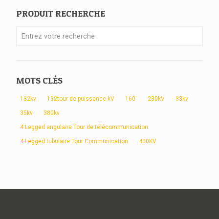
PRODUIT RECHERCHE
MOTS CLÉS
132kv
132tour de puissance kV
160'
230kV
33kv
35kv
380kv
4 Legged angulaire Tour de télécommunication
4 Legged tubulaire Tour Communication
400KV