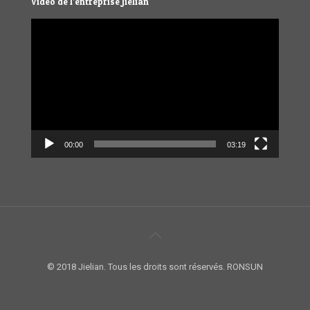
Vidéo de l’entreprise Jielian
Video
Player
00:00
03:19
© 2018 Jielian. Tous les droits sont réservés. RONSUN