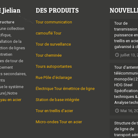
Jielian
DES PRODUITS
NOUVELL
tructure
Tour communication
Tour de
une collection
transmission
camouflé Tour
ifique,
puissance en
treillis en aci
allation de la
Tour de surveillance
galvanisé à 
ction de lignes
tretien
juillet 13,
Tour cheminée
es de tour de
Tours autoportantes
ipement
Tour d'anten
télécommuni
ts secondaires,
Rue Pôle d'éclairage
monopôle | 
nts
HDG Steel
ue le système
Électrique Tour émettrice de ligne
Spécificatio
eure),Notre
techniques &
uyau en acier
Station de base intégrée
Analyse tech
Tour en treillis d'acier
Mai 16, 2
Micro-ondes Tour en acier
Structure de 
de ligne de
transport aér