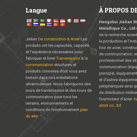
Langue
À PROPOS DE 
Hengshui Jielian S
Métallique Co., Ltd
-
de la recherche scient
Jielian
De construction & Acier
Les
la production et l'inst
produits ont les capacités, capacité
tour en acier, constru
et l'expérience nécessaires pour
de communication, en
fabriquer et livrer
Transmission
&
la
professionnel des sit
communication
structures et
communication (équ
produits connexes dont vous avez
principal, équipemen
besoin dans nos installations
et d'autres équipeme
ultramodernes. Nous fabriquons des
périphériques ainsi q
tours de transmission et des tours de
de distribution intéri
communication pour tous les
fournisseur d'acier :
t
terrains, environnements et
abter co., ltd
conditions de fonctionnement.
plan
du site