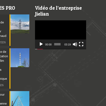
ES PRO
Vidéo de l’entreprise
Jielian
 de
Video
Player
er
chaud
 2026
00:00
03:19
ne de
cation
25m
ns
nique
026
tour
ienne