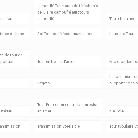
camouflé Tour,tours de téléphonie
cellulaire camouflé,autotours
cation
camouflé
Tour cheminée
trice de ligne
Sol Tour de télécommunication
haubané Tour
ite de tour de
portable
Tour en treillis d'acier
Micro-ondes Tou
La tour micro-o
Projets
supporter des p
Tour Protection contre la corrosion
atériau
en acier
rue Pole
transmission
Transmission Steel Pole
Tour tubulaire 