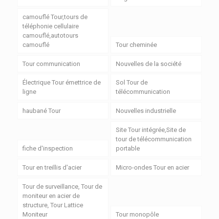
camouflé Tour,tours de
téléphonie cellulaire
camouflé,autotours
camouflé
Tour cheminée
Tour communication
Nouvelles de la société
Électrique Tour émettrice de
Sol Tour de
ligne
télécommunication
haubané Tour
Nouvelles industrielle
Site Tour intégrée,Site de
tour de télécommunication
fiche d'inspection
portable
Tour en treillis d'acier
Micro-ondes Tour en acier
Tour de surveillance, Tour de
moniteur en acier de
structure, Tour Lattice
Moniteur
Tour monopôle