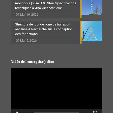
monopôle | 25m HDG Steel Spécifications
techniques & Analyse technique
Mai 16, 2026
Structure de tour de ligne de transport
aérienne & Recherche sur la conception
des fondations
Mai 5, 2026
Vidéo de l’entreprise Jielian
Video
Player