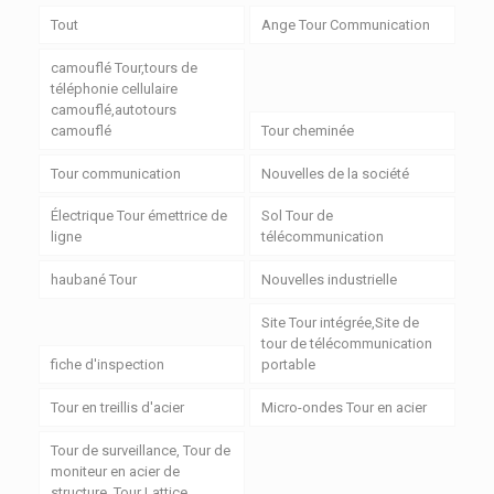
Tout
Ange Tour Communication
camouflé Tour,tours de
téléphonie cellulaire
camouflé,autotours
camouflé
Tour cheminée
Tour communication
Nouvelles de la société
Électrique Tour émettrice de
Sol Tour de
ligne
télécommunication
haubané Tour
Nouvelles industrielle
Site Tour intégrée,Site de
tour de télécommunication
fiche d'inspection
portable
Tour en treillis d'acier
Micro-ondes Tour en acier
Tour de surveillance, Tour de
moniteur en acier de
structure, Tour Lattice