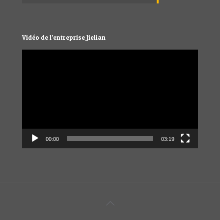
Vidéo de l’entreprise Jielian
Video
Player
00:00
03:19