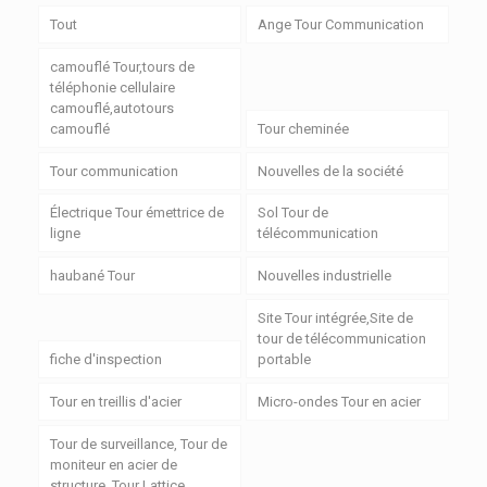
Tout
Ange Tour Communication
camouflé Tour,tours de
téléphonie cellulaire
camouflé,autotours
camouflé
Tour cheminée
Tour communication
Nouvelles de la société
Électrique Tour émettrice de
Sol Tour de
ligne
télécommunication
haubané Tour
Nouvelles industrielle
Site Tour intégrée,Site de
tour de télécommunication
fiche d'inspection
portable
Tour en treillis d'acier
Micro-ondes Tour en acier
Tour de surveillance, Tour de
moniteur en acier de
structure, Tour Lattice