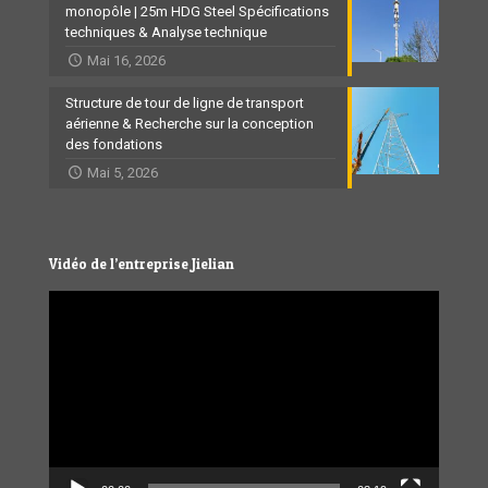
monopôle | 25m HDG Steel Spécifications
techniques & Analyse technique
Mai 16, 2026
Structure de tour de ligne de transport
aérienne & Recherche sur la conception
des fondations
Mai 5, 2026
Vidéo de l’entreprise Jielian
Video
Player