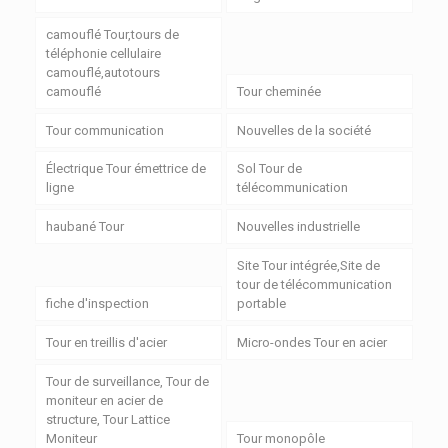
camouflé Tour,tours de
téléphonie cellulaire
camouflé,autotours
camouflé
Tour cheminée
Tour communication
Nouvelles de la société
Électrique Tour émettrice de
Sol Tour de
ligne
télécommunication
haubané Tour
Nouvelles industrielle
Site Tour intégrée,Site de
tour de télécommunication
fiche d'inspection
portable
Tour en treillis d'acier
Micro-ondes Tour en acier
Tour de surveillance, Tour de
moniteur en acier de
structure, Tour Lattice
Moniteur
Tour monopôle