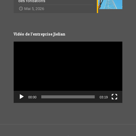
des fondations
Mai 5, 2026
Vidéo de l’entreprise Jielian
Video
Player
00:00
03:19