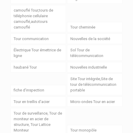
camouflé Tour,tours de
téléphonie cellulaire
camouflé,autotours
camouflé
Tour cheminée
Tour communication
Nouvelles de la société
Électrique Tour émettrice de
Sol Tour de
ligne
télécommunication
haubané Tour
Nouvelles industrielle
Site Tour intégrée,Site de
tour de télécommunication
fiche d'inspection
portable
Tour en treillis d'acier
Micro-ondes Tour en acier
Tour de surveillance, Tour de
moniteur en acier de
structure, Tour Lattice
Moniteur
Tour monopôle