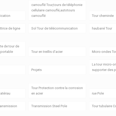
camouflé Tour,tours de téléphonie
cellulaire camouflé,autotours
cation
camouflé
Tour cheminée
trice de ligne
Sol Tour de télécommunication
haubané Tour
ite de tour de
portable
Tour en treillis d'acier
Micro-ondes Tou
La tour micro-o
Projets
supporter des p
Tour Protection contre la corrosion
atériau
en acier
rue Pole
transmission
Transmission Steel Pole
Tour tubulaire 