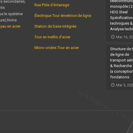
télécommuni
ts secondaires,
Rue Pôle d'éclairage
monopôle | 
nts
HDG Steel
ue le système
Électrique Tour émettrice de ligne
Spécificatio
eure),Notre
techniques &
uyau en acier
Station de base intégrée
Analyse tech
Tour en treillis d'acier
Mai 16, 2
Micro-ondes Tour en acier
Structure de 
de ligne de
transport aér
& Recherche 
la conceptio
fondations
Mai 5, 20