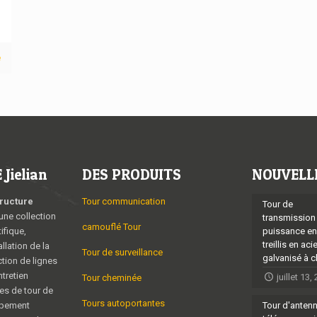
e
Jielian
DES PRODUITS
NOUVELL
tructure
Tour communication
Tour de
une collection
transmission
camouflé Tour
ifique,
puissance en
treillis en aci
allation de la
Tour de surveillance
galvanisé à 
ction de lignes
tretien
juillet 13,
Tour cheminée
es de tour de
Tours autoportantes
ipement
Tour d'anten