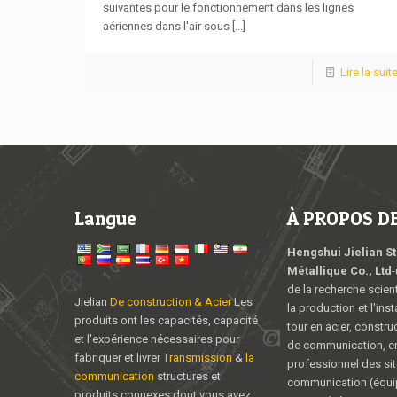
suivantes pour le fonctionnement dans les lignes
aériennes dans l'air sous
[...]
Lire la suit
Langue
À PROPOS DE 
Hengshui Jielian S
Métallique Co., Ltd
-
de la recherche scient
Jielian
De construction & Acier
Les
la production et l'inst
produits ont les capacités, capacité
tour en acier, constru
et l'expérience nécessaires pour
de communication, en
fabriquer et livrer
Transmission
&
la
professionnel des sit
communication
structures et
communication (équ
produits connexes dont vous avez