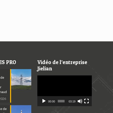
ES PRO
Vidéo de l’entreprise
Jielian
 de
Video
Player
er
chaud
 2026
00:00
03:19
ne de