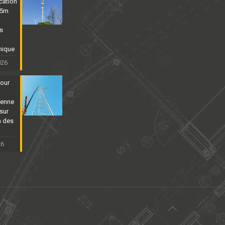
cation
25m
ns
nique
026
tour
ienne
sur
n des
26