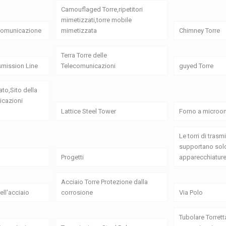
Camouflaged Torre,ripetitori
mimetizzati,torre mobile
 comunicazione
mimetizzata
Chimney Torre
Terra Torre delle
smission Line
Telecomunicazioni
guyed Torre
ato,Sito della
icazioni
Lattice Steel Tower
Forno a microon
Le torri di tras
supportano solo
Progetti
apparecchiature
Acciaio Torre Protezione dalla
ell'acciaio
corrosione
Via Polo
Tubolare Torrett