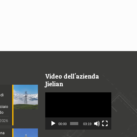
Video dell'azienda
Jielian
 di
Video
Player
cciaio
ldo
 2026
00:00
03:19
nna