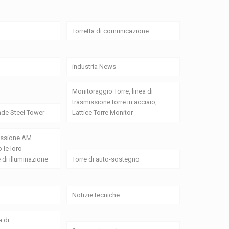
Torretta di comunicazione
industria News
Monitoraggio Torre, linea di
trasmissione torre in acciaio,
de Steel Tower
Lattice Torre Monitor
missione AM
 le loro
 di illuminazione
Torre di auto-sostegno
Notizie tecniche
a di