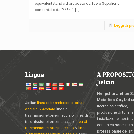
equivalentstandard proposto da TowerSupplier e
concordato da “*****”.
[...]
Leggi di pi
Lingua
A PROPOSITO
Jielian
Hengshui Jielian St
Metallica Co., Ltd
-u
Jielian
linea di trasmissione torre in
ricerca scientifica,
acciaio & Acciaio
linea di
produzione di torri in
trasmissione torre in acciaio, linea di
installazione, costruz
trasmissione torre in acciaio
linea di
comunicazione, man
trasmissione torre in acciaio
&
linea
professionale dei siti 