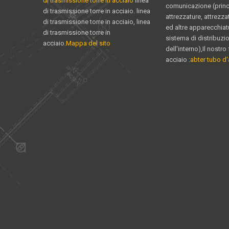
di trasmissione torre in acciaio
linea
comunicazione (princ
di trasmissione torre in acciaio. linea
attrezzature, attrezz
di trasmissione torre in acciaio, linea
ed altre apparecchiat
di trasmissione torre in
sistema di distribuzi
acciaio.
Mappa del sito
dell'interno),Il nostro 
acciaio :
abter tubo d'