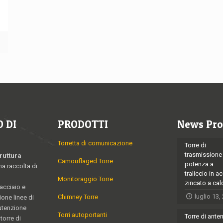
ù
 DI
PRODOTTI
News Pro
Torretta di comunicazione
Torre di
trasmissione
ruttura
Camouflaged Torre
potenza a
na raccolta di
traliccio in a
Monitoraggio Torre
zincato a ca
 acciaio e
luglio 13,
Chimney Torre
ione linee di
utenzione
Torri autoportanti
Torre di ante
torre di