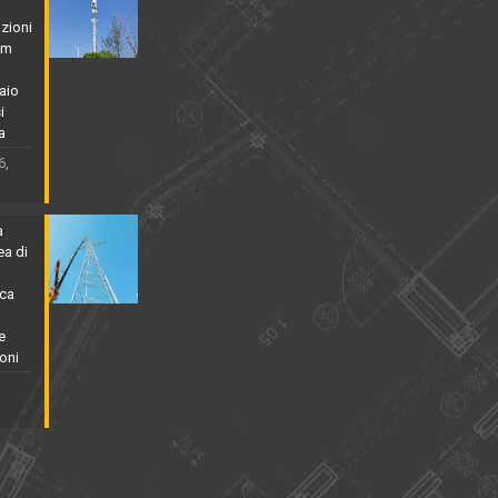
zioni
5m
aio
i
a
6,
a
ea di
rca
e
oni
,