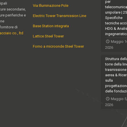
per
ipali
Via Illuminazione Pole
telecomunica
ature secondarie,
unipolare | 2
ure periferiche e
Electric Tower Transmission Line
Specifiche
one
tecniche acci
Base Station integrata
fornitore di
HDG & Analis
acciaio co., ltd
ingegneristic
Lattice Steel Tower
Maggio 1
Forno a microonde Steel Tower
2026
Struttura dell
torre della lin
trasmissione
aerea & Rice
sulla
progettazion
delle fondazi
Maggio 5
2026