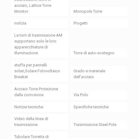
acciaio, Lattice Torre
Monitor
Monopole Torre
notizia
Progetti
Le torri di trasmissione AM
supportano solo le loro
apparecchiature di
illuminazione
Torre di auto-sostegno
staffa per pannelli
solari,Solare Fotovoltaico
Grado e materiale
Breaket
dell'acciaio
Acciaio Torre Protezione
dalla corrosione
Via Polo
Notizie tecniche
Specifiche tecniche
Video della linea di
trasmissione
Trasmissione Steel Pole
Tubolare Torretta di