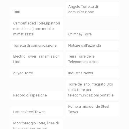
Angelo Torretta di
Tutti
comunicazione
Camouflaged Torre,ripetitori
mimetizzati,torre mobile
mimetizzata
Chimney Torre
Torretta di comunicazione
Notizie dall'azienda
Electric Tower Transmission
Terra Torre delle
Line
Telecomunicazioni
guyed Torre
industria News
Torre del sito integrato,Sito
della torre per
Record di ispezione
telecomunicazioni portatile
Forno a microonde Steel
Lattice Steel Tower
Tower
Monitoraggio Torre, linea di
trasmissione torre in