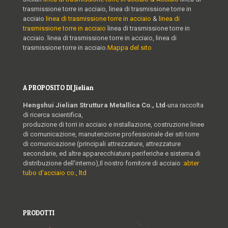
trasmissione torre in acciaio, linea di trasmissione torre in
acciaio
linea di trasmissione torre in acciaio
&
linea di
trasmissione torre in acciaio
linea di trasmissione torre in
acciaio. linea di trasmissione torre in acciaio, linea di
trasmissione torre in acciaio.
Mappa del sito
A PROPOSITO DI Jielian
Hengshui Jielian Struttura Metallica Co., Ltd
-una raccolta
di ricerca scientifica,
produzione di torri in acciaio e installazione, costruzione linee
di comunicazione, manutenzione professionale dei siti torre
di comunicazione (principali attrezzature, attrezzature
secondarie, ed altre apparecchiature periferiche e sistema di
distribuzione dell'interno),Il nostro fornitore di acciaio :
abter
tubo d'acciaio co., ltd
PRODOTTI