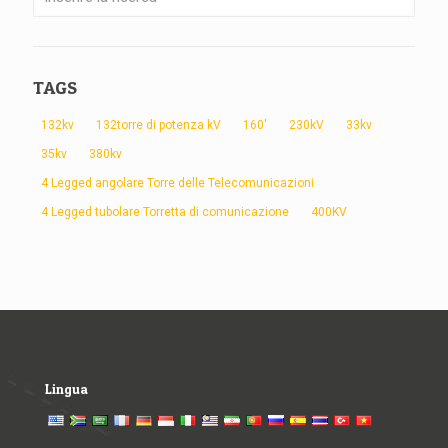
TAGS
132kv
132torre di potenza kV
160'
230kV
33kv
35kv
380kv
4 Legged angolare Torre delle Telecomunicazioni
4 Legged tubolare Torretta di comunicazione
400KV
Lingua