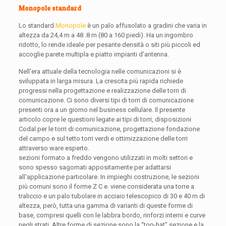
Monopole standard
Lo standard
Monopole
è un palo affusolato a gradini che varia in
altezza da 24,4 m a 48 .8 m (80 a 160 piedi). Ha un ingombro
ridotto, lo rende ideale per pesante densità o siti più piccoli ed
accoglie parete multipla e piatto impianti d'antenna.
Nell'era attuale della tecnologia nelle comunicazioni si è
sviluppata in larga misura. La crescita più rapida richiede
progressi nella progettazione e realizzazione delle torri di
comunicazione. Ci sono diversi tipi di torri di comunicazione
presenti ora a un giorno nel business cellulare. Il presente
articolo copre le questioni legate ai tipi di torri, disposizioni
Codal per le torri di comunicazione, progettazione fondazione
del campo e sul tetto torri verdi e ottimizzazione delle torri
attraverso ware esperto.
sezioni formato a freddo vengono utilizzati in molti settori e
sono spesso sagomati appositamente per adattarsi
all'applicazione particolare. In impieghi costruzione, le sezioni
più comuni sono il forme Z C e. viene considerata una torre a
traliccio e un palo tubolare in acciaio telescopico di 30 e 40 m di
altezza, però, tutta una gamma di varianti di queste forme di
base, compresi quelli con le labbra bordo, rinforzi interni e curve
negli strati. Altre forme di sezione sono la “top-hat” sezione e la