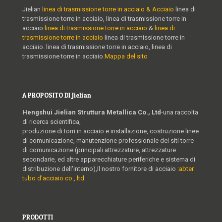
Jielian
linea di trasmissione torre in acciaio & Acciaio
linea di
trasmissione torre in acciaio, linea di trasmissione torre in
acciaio
linea di trasmissione torre in acciaio
&
linea di
trasmissione torre in acciaio
linea di trasmissione torre in
acciaio. linea di trasmissione torre in acciaio, linea di
trasmissione torre in acciaio.
Mappa del sito
A PROPOSITO DI Jielian
Hengshui Jielian Struttura Metallica Co., Ltd
-una raccolta
di ricerca scientifica,
produzione di torri in acciaio e installazione, costruzione linee
di comunicazione, manutenzione professionale dei siti torre
di comunicazione (principali attrezzature, attrezzature
secondarie, ed altre apparecchiature periferiche e sistema di
distribuzione dell'interno),Il nostro fornitore di acciaio :
abter
tubo d'acciaio co., ltd
PRODOTTI