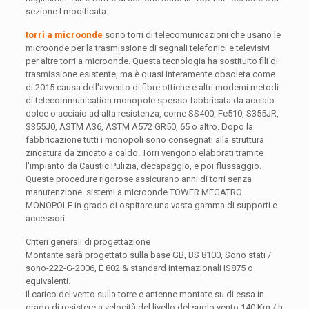
sezione I modificata.
torri a microonde
sono torri di telecomunicazioni che usano le
microonde per la trasmissione di segnali telefonici e televisivi
per altre torri a microonde. Questa tecnologia ha sostituito fili di
trasmissione esistente, ma è quasi interamente obsoleta come
di 2015 causa dell'avvento di fibre ottiche e altri moderni metodi
di telecommunication.monopole spesso fabbricata da acciaio
dolce o acciaio ad alta resistenza, come SS400, Fe510, S355JR,
S355J0, ASTM A36, ASTM A572 GR50, 65 o altro. Dopo la
fabbricazione tutti i monopoli sono consegnati alla struttura
zincatura da zincato a caldo. Torri vengono elaborati tramite
l'impianto da Caustic Pulizia, decapaggio, e poi flussaggio.
Queste procedure rigorose assicurano anni di torri senza
manutenzione. sistemi a microonde TOWER MEGATRO
MONOPOLE in grado di ospitare una vasta gamma di supporti e
accessori.
Criteri generali di progettazione
Montante sarà progettato sulla base GB, BS 8100, Sono stati /
sono-222-G-2006, È 802 & standard internazionali IS875 o
equivalenti.
Il carico del vento sulla torre e antenne montate su di essa in
grado di resistere a velocità del livello del suolo vento 140 Km / h