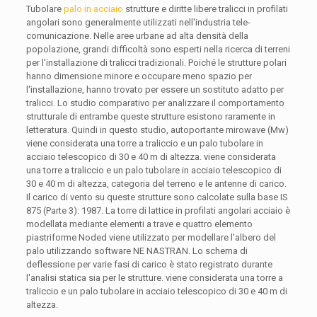
Tubolare
palo in acciaio
strutture e diritte libere tralicci in profilati
angolari sono generalmente utilizzati nell'industria tele-
comunicazione. Nelle aree urbane ad alta densità della
popolazione, grandi difficoltà sono esperti nella ricerca di terreni
per l'installazione di tralicci tradizionali. Poiché le strutture polari
hanno dimensione minore e occupare meno spazio per
l'installazione, hanno trovato per essere un sostituto adatto per
tralicci. Lo studio comparativo per analizzare il comportamento
strutturale di entrambe queste strutture esistono raramente in
letteratura. Quindi in questo studio, autoportante mirowave (Mw)
viene considerata una torre a traliccio e un palo tubolare in
acciaio telescopico di 30 e 40 m di altezza. viene considerata
una torre a traliccio e un palo tubolare in acciaio telescopico di
30 e 40 m di altezza, categoria del terreno e le antenne di carico.
Il carico di vento su queste strutture sono calcolate sulla base IS
875 (Parte 3): 1987. La torre di lattice in profilati angolari acciaio è
modellata mediante elementi a trave e quattro elemento
piastriforme Noded viene utilizzato per modellare l'albero del
palo utilizzando software NE NASTRAN. Lo schema di
deflessione per varie fasi di carico è stato registrato durante
l'analisi statica sia per le strutture. viene considerata una torre a
traliccio e un palo tubolare in acciaio telescopico di 30 e 40 m di
altezza.