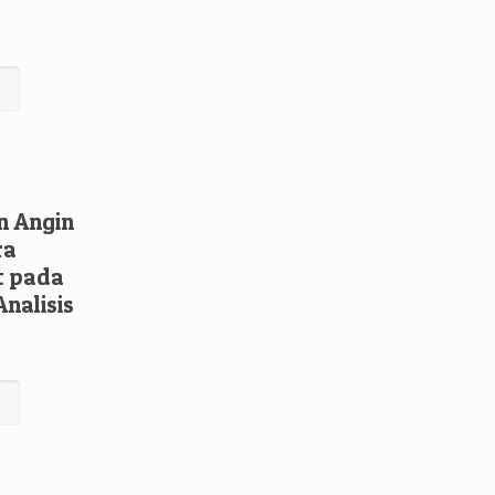
n Angin
ra
t pada
Analisis