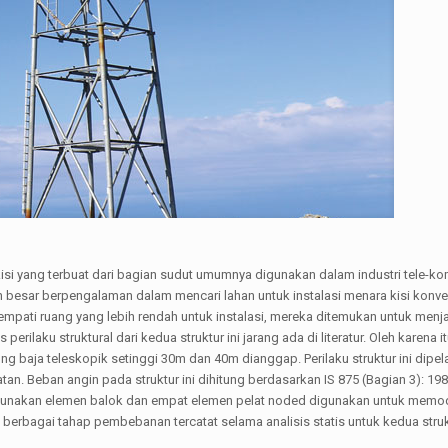
isi yang terbuat dari bagian sudut umumnya digunakan dalam industri tele-ko
 besar berpengalaman dalam mencari lahan untuk instalasi menara kisi konve
empati ruang yang lebih rendah untuk instalasi, mereka ditemukan untuk menjad
rilaku struktural dari kedua struktur ini jarang ada di literatur. Oleh karena 
ung baja teleskopik setinggi 30m dan 40m dianggap. Perilaku struktur ini dipel
. Beban angin pada struktur ini dihitung berdasarkan IS 875 (Bagian 3): 198
ggunakan elemen balok dan empat elemen pelat noded digunakan untuk memo
erbagai tahap pembebanan tercatat selama analisis statis untuk kedua struk