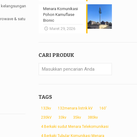
n kelangsungan
Menara Komunikasi
Pohon Kamuflase
crowave & satu
Bionic
Maret 29, 2026
CARI PRODUK
TAGS
132kv
132menara listrik kV
160'
230kV
33kv
35kv
380kv
4 Berkaki sudut Menara Telekomunikasi
4 Berkaki Tubular Komunikasi Menara