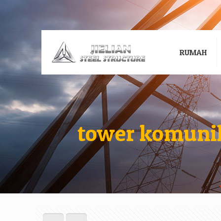
RUMAH
tower komuni