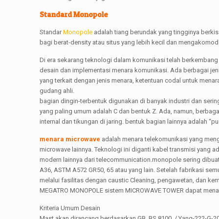
Standard Monopole
Standar
Monopole
adalah tiang berundak yang tingginya berkisar
bagi berat-density atau situs yang lebih kecil dan mengakomod
Di era sekarang teknologi dalam komunikasi telah berkembang
desain dan implementasi menara komunikasi. Ada berbagai jenis
yang terkait dengan jenis menara, ketentuan codal untuk menar
gudang ahli.
bagian dingin-terbentuk digunakan di banyak industri dan ser
yang paling umum adalah C dan bentuk Z. Ada, namun, berbaga
internal dan tikungan di jaring. bentuk bagian lainnya adalah “
menara microwave
adalah menara telekomunikasi yang meng
microwave lainnya. Teknologi ini diganti kabel transmisi yang
modern lainnya dari telecommunication.monopole sering dibuat 
A36, ASTM A572 GR50, 65 atau yang lain. Setelah fabrikasi sem
melalui fasilitas dengan caustic Cleaning, pengawetan, dan k
MEGATRO MONOPOLE sistem MICROWAVE TOWER dapat menamp
Kriteria Umum Desain
Mast akan dirancang berdasarkan GB, BS 8100, / Yang-222-G-20