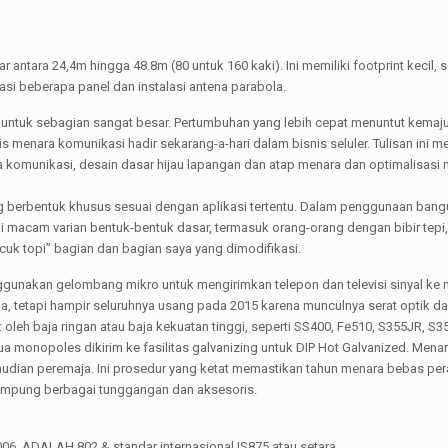
 antara 24,4m hingga 48.8m (80 untuk 160 kaki). Ini memiliki footprint kecil, 
asi beberapa panel dan instalasi antena parabola.
 untuk sebagian sangat besar. Pertumbuhan yang lebih cepat menuntut kemaj
 menara komunikasi hadir sekarang-a-hari dalam bisnis seluler. Tulisan ini m
a komunikasi, desain dasar hijau lapangan dan atap menara dan optimalisasi 
ing berbentuk khusus sesuai dengan aplikasi tertentu. Dalam penggunaan bang
i macam varian bentuk-bentuk dasar, termasuk orang-orang dengan bibir tepi
pucuk topi” bagian dan bagian saya yang dimodifikasi.
gunakan gelombang mikro untuk mengirimkan telepon dan televisi sinyal ke
 ada, tetapi hampir seluruhnya usang pada 2015 karena munculnya serat optik 
oleh baja ringan atau baja kekuatan tinggi, seperti SS400, Fe510, S355JR, S
ua monopoles dikirim ke fasilitas galvanizing untuk DIP Hot Galvanized. Mena
emudian peremaja. Ini prosedur yang ketat memastikan tahun menara bebas pe
ung berbagai tunggangan dan aksesoris.
06, ADALAH 802 & standar internasional IS875 atau setara.