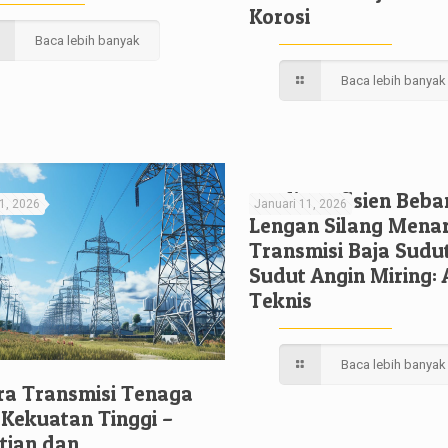
Korosi
Baca lebih banyak
Baca lebih banyak
Studi Koefisien Beba
1, 2026
Januari 11, 2026
Lengan Silang Mena
Transmisi Baja Sudu
Sudut Angin Miring: 
Teknis
Baca lebih banyak
a Transmisi Tenaga
 Kekuatan Tinggi –
itian dan