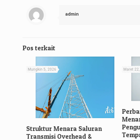
admin
Pos terkait
Mungkin 5, 2026
Maret 22
Perba
Menar
Pengu
Struktur Menara Saluran
Temp
Transmisi Overhead &