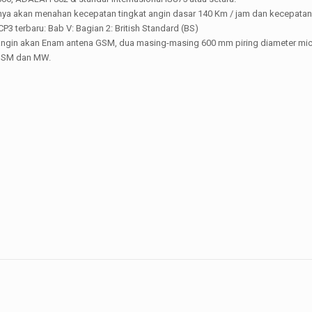
nya akan menahan kecepatan tingkat angin dasar 140 Km / jam dan kecepata
3 terbaru: Bab V: Bagian 2: British Standard (BS)
angin akan Enam antena GSM, dua masing-masing 600 mm piring diameter mi
GSM dan MW.