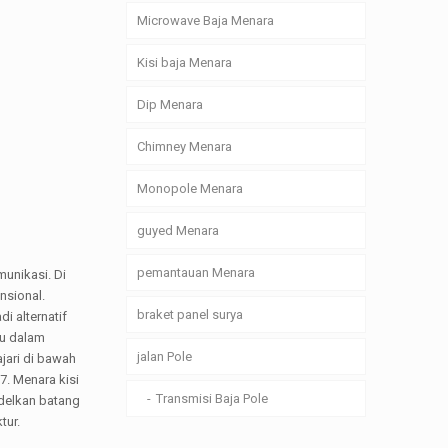
Microwave Baja Menara
Kisi baja Menara
Dip Menara
Chimney Menara
Monopole Menara
guyed Menara
pemantauan Menara
munikasi. Di
nsional.
braket panel surya
i alternatif
itu dalam
jalan Pole
ajari di bawah
7. Menara kisi
Transmisi Baja Pole
delkan batang
tur.