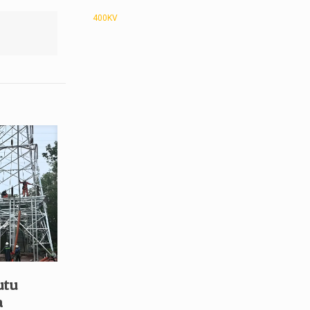
400KV
utu
a