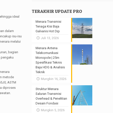
TERAKHIR UPDATE PRO
sehingga ideal
Menara Transmisi
Tenaga Kisi Baja
uan dalam
Galvanis Hot Dip
encakup isu-isu
Juli 13, 2026
menara melalui
Menara Antena
unan, bagian
Telekomunikasi
, pengaku
Monopole | 25m
Spesifikasi Teknis
Baja HDG & Analisis
 menara
Teknik
dan metode
Mungkin 16, 2026
355J0, ASTM
ra diproses
Struktur Menara
rawatan.
Saluran Transmisi
Overhead & Penelitian
Desain Fondasi
Mungkin 5, 2026