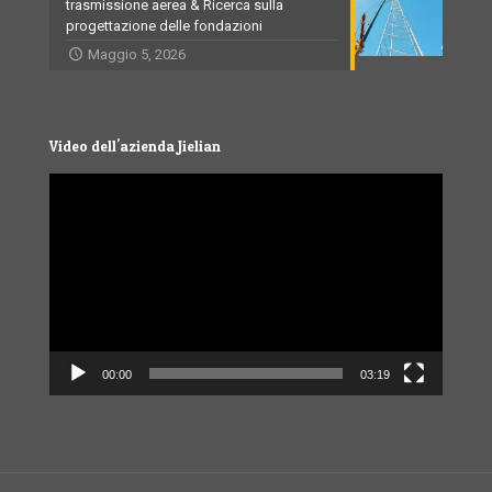
trasmissione aerea & Ricerca sulla
progettazione delle fondazioni
Maggio 5, 2026
Video dell'azienda Jielian
Video
Player
00:00
03:19