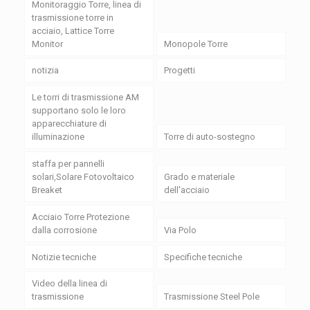
Monitoraggio Torre, linea di
trasmissione torre in
acciaio, Lattice Torre
Monitor
Monopole Torre
notizia
Progetti
Le torri di trasmissione AM
supportano solo le loro
apparecchiature di
illuminazione
Torre di auto-sostegno
staffa per pannelli
solari,Solare Fotovoltaico
Grado e materiale
Breaket
dell'acciaio
Acciaio Torre Protezione
dalla corrosione
Via Polo
Notizie tecniche
Specifiche tecniche
Video della linea di
trasmissione
Trasmissione Steel Pole