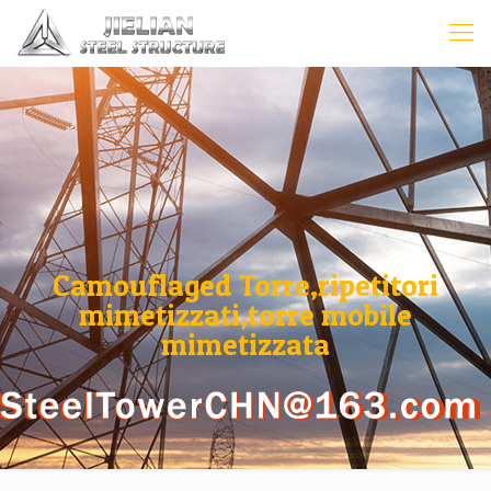
Camouflaged Torre,ripetitori
mimetizzati,torre mobile
mimetizzata