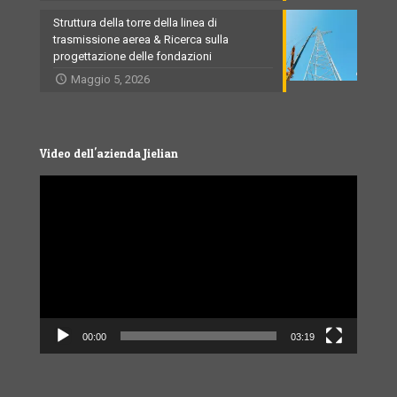
Struttura della torre della linea di
trasmissione aerea & Ricerca sulla
progettazione delle fondazioni
Maggio 5, 2026
Video dell'azienda Jielian
Video
Player
00:00
03:19