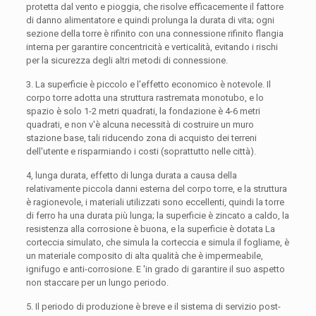
protetta dal vento e pioggia, che risolve efficacemente il fattore
di danno alimentatore e quindi prolunga la durata di vita; ogni
sezione della torre è rifinito con una connessione rifinito flangia
interna per garantire concentricità e verticalità, evitando i rischi
per la sicurezza degli altri metodi di connessione.
3. La superficie è piccolo e l'effetto economico è notevole. Il
corpo torre adotta una struttura rastremata monotubo, e lo
spazio è solo 1-2 metri quadrati, la fondazione è 4-6 metri
quadrati, e non v'è alcuna necessità di costruire un muro
stazione base, tali riducendo zona di acquisto dei terreni
dell'utente e risparmiando i costi (soprattutto nelle città).
4, lunga durata, effetto di lunga durata a causa della
relativamente piccola danni esterna del corpo torre, e la struttura
è ragionevole, i materiali utilizzati sono eccellenti, quindi la torre
di ferro ha una durata più lunga; la superficie è zincato a caldo, la
resistenza alla corrosione è buona, e la superficie è dotata La
corteccia simulato, che simula la corteccia e simula il fogliame, è
un materiale composito di alta qualità che è impermeabile,
ignifugo e anti-corrosione. E 'in grado di garantire il suo aspetto
non staccare per un lungo periodo.
5. Il periodo di produzione è breve e il sistema di servizio post-