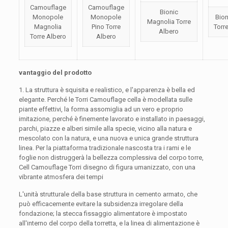
Camouflage
Camouflage
Bionic
Monopole
Monopole
Bion
Magnolia Torre
Magnolia
Pino Torre
Torr
Albero
Torre Albero
Albero
vantaggio del prodotto
1. La struttura è squisita e realistico, e l'apparenza è bella ed
elegante. Perché le Torri Camouflage cella è modellata sulle
piante effettivi, la forma assomiglia ad un vero e proprio
imitazione, perché è finemente lavorato e installato in paesaggi,
parchi, piazze e alberi simile alla specie, vicino alla natura e
mescolato con la natura, e una nuova e unica grande struttura
linea. Per la piattaforma tradizionale nascosta tra i rami e le
foglie non distruggerà la bellezza complessiva del corpo torre,
Cell Camouflage Torri disegno di figura umanizzato, con una
vibrante atmosfera dei tempi
L'unità strutturale della base struttura in cemento armato, che
può efficacemente evitare la subsidenza irregolare della
fondazione; la stecca fissaggio alimentatore è impostato
all'interno del corpo della torretta, e la linea di alimentazione è