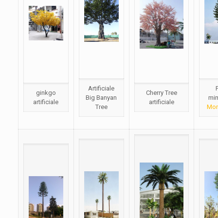
Artificiale
ginkgo
Cherry Tree
Big Banyan
mi
artificiale
artificiale
Tree
Mon