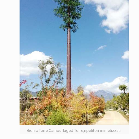
Bionic Torre,Camouflaged Torre,ripetitori mimetizzati,