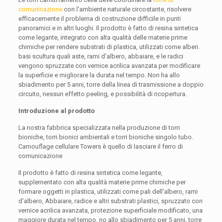
comunicazione
con l'ambiente naturale circostante, risolvere
efficacemente il problema di costruzione difficile in punti
panoramici e in altri luoghi. Il prodotto è fatto di resina sintetica
come legante, integrato con alta qualità delle materie prime
chimiche per rendere substrati di plastica, utilizzati come alberi.
basi scultura quali aste, rami d'albero, abbaiare, e le radici
vengono spruzzate con vernice acrilica avanzata per modificare
la superficie e migliorare la durata nel tempo. Non ha allo
sbiadimento per 5 anni, torre della linea di trasmissione a doppio
circuito, nessun effetto peeling, e possibilità di ricopertura.
Introduzione al prodotto
La nostra fabbrica specializzata nella produzione di torri
bioniche, torri bionici ambientali e torri bioniche singolo tubo.
Camouflage cellulare Towers è quello di lasciare il ferro di
comunicazione
Il prodotto è fatto di resina sintetica come legante,
supplementato con alta qualità materie prime chimiche per
formare oggetti in plastica, utilizzati come pali dell'albero, rami
d'albero, Abbaiare, radice e altri substrati plastici, spruzzato con
vernice acrilica avanzata, protezione superficiale modificato, una
maggiore durata nel tempo, no allo sbiadimento per 5 anni, torre